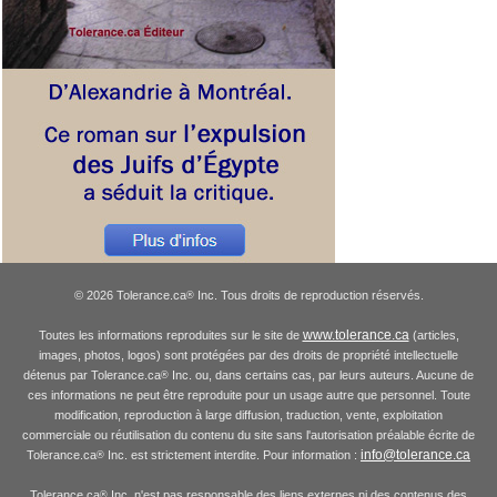
© 2026 Tolerance.ca
Inc. Tous droits de reproduction réservés.
®
www.tolerance.ca
Toutes les informations reproduites sur le site de
(articles,
images, photos, logos) sont protégées par des droits de propriété intellectuelle
détenus par Tolerance.ca
Inc. ou, dans certains cas, par leurs auteurs. Aucune de
®
ces informations ne peut être reproduite pour un usage autre que personnel. Toute
modification, reproduction à large diffusion, traduction, vente, exploitation
commerciale ou réutilisation du contenu du site sans l'autorisation préalable écrite de
info@tolerance.ca
Tolerance.ca
Inc. est strictement interdite. Pour information :
®
Tolerance.ca
Inc. n'est pas responsable des liens externes ni des contenus des
®