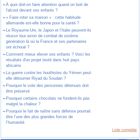
~
À quoi doit-on faire attention quand on boit de
l'alcool devant ses enfants ?
~
« Faire roter sa maison » : cette habitude
allemande est-elle bonne pour la santé ?
~
Le Royaume-Uni, le Japon et l’Italie peuvent-ils
réussir leur avion de combat de sixième
génération là où la France et ses partenaires
ont échoué ?
~
Comment mieux élever ses enfants ? Voici les
résultats d'un projet testé dans huit pays
africains
~
La guerre contre les houthistes du Yémen peut-
elle détourner Riyad du Soudan ?
~
Pourquoi le vote des personnes détenues doit
être préservé
~
Pourquoi certains chocolats ne fondent-ils pas
malgré la chaleur ?
~
Pourquoi le fait de naître sans défense pourrait
être l’une des plus grandes forces de
l’humanité
Liste complète