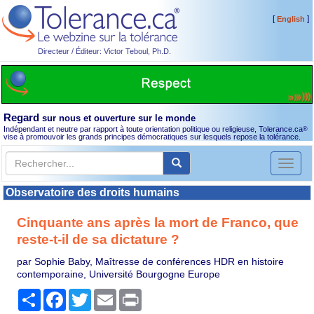
[
]
English
Directeur / Éditeur: Victor Teboul, Ph.D.
Regard
sur nous et ouverture sur le monde
Indépendant et neutre par rapport à toute orientation politique ou religieuse, Tolerance.ca
®
vise à promouvoir les grands principes démocratiques sur lesquels repose la tolérance.
Toggl
naviga
Observatoire des droits humains
Cinquante ans après la mort de Franco, que
reste-t-il de sa dictature ?
par Sophie Baby, Maîtresse de conférences HDR en histoire
contemporaine, Université Bourgogne Europe
Partager
Facebook
Twitter
Email
Print