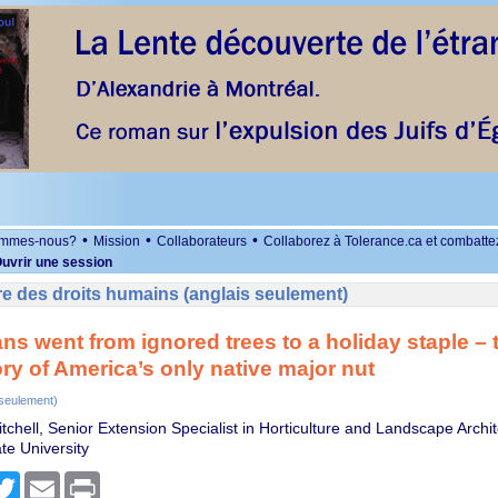
•
•
•
ommes-nous?
Mission
Collaborateurs
Collaborez à Tolerance.ca et combatte
uvrir une session
e des droits humains (anglais seulement)
s went from ignored trees to a holiday staple – 
ory of America’s only native major nut
 seulement)
tchell, Senior Extension Specialist in Horticulture and Landscape Archit
e University
r
cebook
Twitter
Email
Print