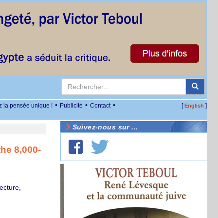
•
•
•
z la pensée unique !
Publicité
Contact
[
]
English
Suivez-nous sur ...
the 8,000-
ecture,