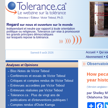
Directeur / Éditeur: Victor Teboul, Ph.D.
Regard
sur nous et ouverture sur le monde
Indépendant et neutre par rapport à toute orientation
politique ou religieuse, Tolerance.ca
vise à promouvoir
®
les grands principes démocratiques
sur lesquels repose la tolérance.
•
Accueil
Qui s
Samedi 8 août 2026
•
Abonnement
O
Observatoir
Analyses et Opinions
Bloc-Notes de Victor Teboul
How pecan
Conférences et essais de Victor Teboul
year hist
Critiques et comptes rendus de Victor Teboul
Entrevues accordées par Victor Teboul
(Version anglaise
Entrevues réalisées par Victor Teboul
par Shelley Mi
Tolerance.ca : Plus de vingt ans de
Oklahoma Stat
publications et d'interventions publiques !
Partage
Fa
Comptes rendus d'Osée Kamga