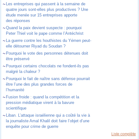
~
Les entreprises qui passent à la semaine de
quatre jours sont-elles plus productives ? Une
étude menée sur 15 entreprises apporte
des réponses
~
Quand la paix devient suspecte : pourquoi
Peter Thiel voit le pape comme l’Antéchrist
~
La guerre contre les houthistes du Yémen peut-
elle détourner Riyad du Soudan ?
~
Pourquoi le vote des personnes détenues doit
être préservé
~
Pourquoi certains chocolats ne fondent-ils pas
malgré la chaleur ?
~
Pourquoi le fait de naître sans défense pourrait
être l’une des plus grandes forces de
l’humanité
~
Fusion froide : quand la compétition et la
pression médiatique virent à la bavure
scientifique
~
Liban. L’attaque israélienne qui a coûté la vie à
la journaliste Amal Khalil doit faire l’objet d’une
enquête pour crime de guerre
Liste complète