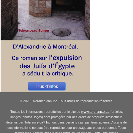
© 2026 Tolerance.ca
Inc. Tous droits de reproduction réservés.
®
www.tolerance.ca
Toutes les informations reproduites sur le site de
(articles,
images, photos, logos) sont protégées par des droits de propriété intellectuelle
détenus par Tolerance.ca
Inc. ou, dans certains cas, par leurs auteurs. Aucune de
®
ces informations ne peut être reproduite pour un usage autre que personnel. Toute
modification, reproduction à large diffusion, traduction, vente, exploitation