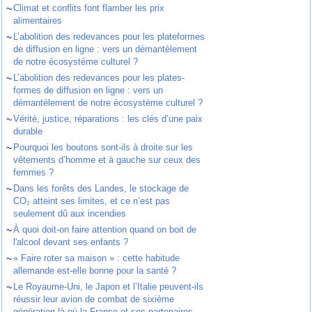
~
Climat et conflits font flamber les prix
alimentaires
~
L’abolition des redevances pour les plateformes
de diffusion en ligne : vers un démantèlement
de notre écosystème culturel ?
~
L’abolition des redevances pour les plates-
formes de diffusion en ligne : vers un
démantèlement de notre écosystème culturel ?
~
Vérité, justice, réparations : les clés d’une paix
durable
~
Pourquoi les boutons sont-ils à droite sur les
vêtements d’homme et à gauche sur ceux des
femmes ?
~
Dans les forêts des Landes, le stockage de
CO₂ atteint ses limites, et ce n’est pas
seulement dû aux incendies
~
À quoi doit-on faire attention quand on boit de
l'alcool devant ses enfants ?
~
« Faire roter sa maison » : cette habitude
allemande est-elle bonne pour la santé ?
~
Le Royaume-Uni, le Japon et l’Italie peuvent-ils
réussir leur avion de combat de sixième
génération là où la France et ses partenaires