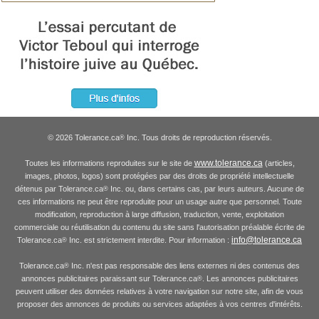
© 2026 Tolerance.ca
Inc. Tous droits de reproduction réservés.
®
www.tolerance.ca
Toutes les informations reproduites sur le site de
(articles,
images, photos, logos) sont protégées par des droits de propriété intellectuelle
détenus par Tolerance.ca
Inc. ou, dans certains cas, par leurs auteurs. Aucune de
®
ces informations ne peut être reproduite pour un usage autre que personnel. Toute
modification, reproduction à large diffusion, traduction, vente, exploitation
commerciale ou réutilisation du contenu du site sans l'autorisation préalable écrite de
info@tolerance.ca
Tolerance.ca
Inc. est strictement interdite. Pour information :
®
Tolerance.ca
Inc. n'est pas responsable des liens externes ni des contenus des
®
annonces publicitaires paraissant sur Tolerance.ca
. Les annonces publicitaires
®
peuvent utiliser des données relatives à votre navigation sur notre site, afin de vous
proposer des annonces de produits ou services adaptées à vos centres d'intérêts.