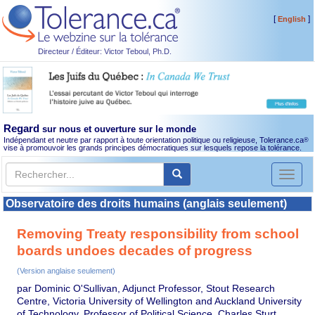
[
]
English
Directeur / Éditeur: Victor Teboul, Ph.D.
Regard
sur nous et ouverture sur le monde
Indépendant et neutre par rapport à toute orientation politique ou religieuse, Tolerance.ca
®
vise à promouvoir les grands principes démocratiques sur lesquels repose la tolérance.
Toggl
naviga
Observatoire des droits humains (anglais seulement)
Removing Treaty responsibility from school
boards undoes decades of progress
(Version anglaise seulement)
par Dominic O'Sullivan, Adjunct Professor, Stout Research
Centre, Victoria University of Wellington and Auckland University
of Technology, Professor of Political Science, Charles Sturt