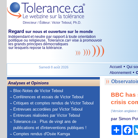
Directeur / Éditeur: Victor Teboul, Ph.D.
Regard
sur nous et ouverture sur le monde
Indépendant et neutre par rapport à toute orientation
politique ou religieuse, Tolerance.ca
vise à promouvoir
®
les grands principes démocratiques
sur lesquels repose la tolérance.
•
Accueil
Qui s
Samedi 8 août 2026
•
Abonnement
O
Observatoir
Analyses et Opinions
Bloc-Notes de Victor Teboul
BBC has s
Conférences et essais de Victor Teboul
crisis co
Critiques et comptes rendus de Victor Teboul
Entrevues accordées par Victor Teboul
(Version anglaise
Entrevues réalisées par Victor Teboul
par Simon Pott
Tolerance.ca : Plus de vingt ans de
Partage
Fa
publications et d'interventions publiques !
Comptes rendus d'Osée Kamga