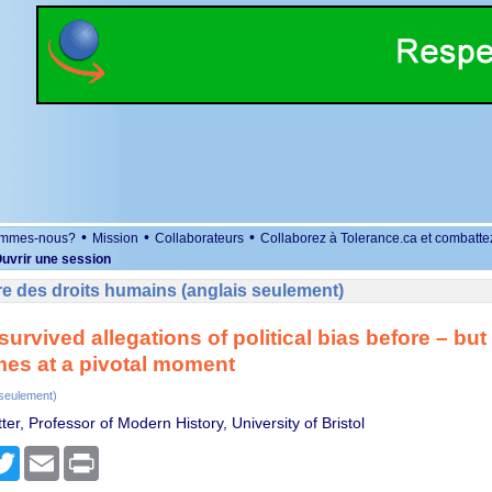
•
•
•
ommes-nous?
Mission
Collaborateurs
Collaborez à Tolerance.ca et combatte
uvrir une session
e des droits humains (anglais seulement)
urvived allegations of political bias before – but 
mes at a pivotal moment
 seulement)
er, Professor of Modern History, University of Bristol
r
cebook
Twitter
Email
Print