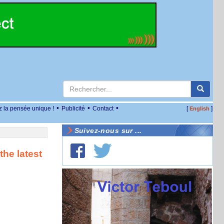
•
•
•
z la pensée unique !
Publicité
Contact
[
]
English
Suivez-nous sur ...
the latest