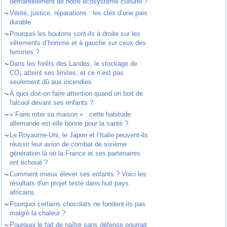
démantèlement de notre écosystème culturel ?
~
Vérité, justice, réparations : les clés d’une paix
durable
~
Pourquoi les boutons sont-ils à droite sur les
vêtements d’homme et à gauche sur ceux des
femmes ?
~
Dans les forêts des Landes, le stockage de
CO₂ atteint ses limites, et ce n’est pas
seulement dû aux incendies
~
À quoi doit-on faire attention quand on boit de
l'alcool devant ses enfants ?
~
« Faire roter sa maison » : cette habitude
allemande est-elle bonne pour la santé ?
~
Le Royaume-Uni, le Japon et l’Italie peuvent-ils
réussir leur avion de combat de sixième
génération là où la France et ses partenaires
ont échoué ?
~
Comment mieux élever ses enfants ? Voici les
résultats d'un projet testé dans huit pays
africains
~
Pourquoi certains chocolats ne fondent-ils pas
malgré la chaleur ?
~
Pourquoi le fait de naître sans défense pourrait