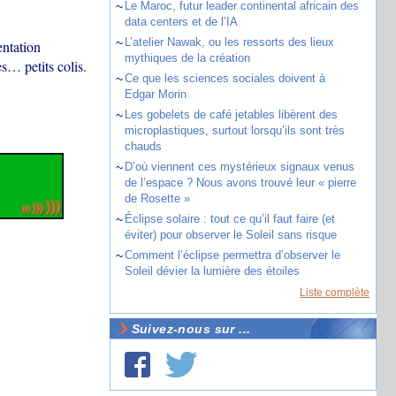
~
Le Maroc, futur leader continental africain des
data centers et de l’IA
~
L’atelier Nawak, ou les ressorts des lieux
entation
mythiques de la création
s… petits colis.
~
Ce que les sciences sociales doivent à
Edgar Morin
~
Les gobelets de café jetables libèrent des
microplastiques, surtout lorsqu’ils sont très
chauds
~
D’où viennent ces mystérieux signaux venus
de l’espace ? Nous avons trouvé leur « pierre
de Rosette »
~
Éclipse solaire : tout ce qu’il faut faire (et
éviter) pour observer le Soleil sans risque
~
Comment l’éclipse permettra d’observer le
Soleil dévier la lumière des étoiles
Liste complète
Suivez-nous sur ...