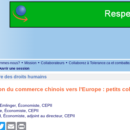
•
•
•
ommes-nous?
Mission
Collaborateurs
Collaborez à Tolerance.ca et combatte
uvrir une session
re des droits humains
on du commerce chinois vers l’Europe : petits col
 Emlinger, Économiste, CEPII
e, Économiste, CEPII
, Économiste, adjoint au directeur, CEPII
r
cebook
Twitter
Email
Print