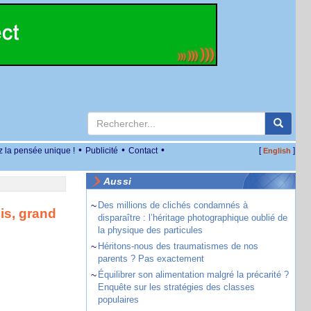
•
•
•
z la pensée unique !
Publicité
Contact
[
]
English
Aussi
~
Des millions de clichés condamnés à
is, grand
disparaître : l’héritage photographique oublié de
la physique des particules
~
Héritons-nous des traumatismes de nos
parents ? Pas exactement
~
Équilibrer son alimentation malgré la précarité ?
Enquête sur les stratégies des classes
populaires