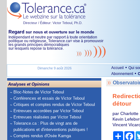
Directeur / Éditeur: Victor Teboul, Ph.D.
Regard
sur nous et ouverture sur le monde
Indépendant et neutre par rapport à toute orientation
politique ou religieuse, Tolerance.ca
vise à promouvoir
®
les grands principes démocratiques
sur lesquels repose la tolérance.
•
Accueil
Qui s
Dimanche 9 août 2026
•
Abonnement
O
Observatoi
Analyses et Opinions
Bloc-Notes de Victor Teboul
Redirecti
Conférences et essais de Victor Teboul
détour
Critiques et comptes rendus de Victor Teboul
Entrevues accordées par Victor Teboul
par Charlotte
Entrevues réalisées par Victor Teboul
Kevin Lefebvr
Tolerance.ca : Plus de vingt ans de
Vincent Vicard
publications et d'interventions publiques !
Partage
Fa
Comptes rendus d'Osée Kamga