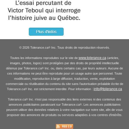
© 2026 Tolerance.ca
Inc. Tous droits de reproduction réservés.
®
www.tolerance.ca
Toutes les informations reproduites sur le site de
(articles,
images, photos, logos) sont protégées par des droits de propriété intellectuelle
détenus par Tolerance.ca
Inc. ou, dans certains cas, par leurs auteurs. Aucune de
®
ces informations ne peut être reproduite pour un usage autre que personnel. Toute
modification, reproduction à large diffusion, traduction, vente, exploitation
commerciale ou réutilisation du contenu du site sans l'autorisation préalable écrite de
info@tolerance.ca
Tolerance.ca
Inc. est strictement interdite. Pour information :
®
Tolerance.ca
Inc. n'est pas responsable des liens externes ni des contenus des
®
annonces publicitaires paraissant sur Tolerance.ca
. Les annonces publicitaires
®
peuvent utiliser des données relatives à votre navigation sur notre site, afin de vous
proposer des annonces de produits ou services adaptées à vos centres d'intérêts.