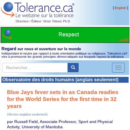
[
]
English
Directeur / Éditeur: Victor Teboul, Ph.D.
Regard
sur nous et ouverture sur le monde
Indépendant et neutre par rapport à toute orientation politique ou religieuse, Tolerance.ca
®
vise à promouvoir les grands principes démocratiques sur lesquels repose la tolérance.
Toggl
naviga
Observatoire des droits humains (anglais seulement)
Blue Jays fever sets in as Canada readies
for the World Series for the first time in 32
years
(Version anglaise seulement)
par Russell Field, Associate Professor, Sport and Physical
Activity, University of Manitoba