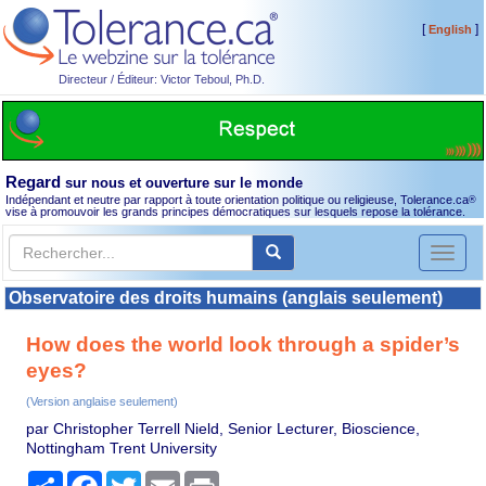
[
]
English
Directeur / Éditeur: Victor Teboul, Ph.D.
Regard
sur nous et ouverture sur le monde
Indépendant et neutre par rapport à toute orientation politique ou religieuse, Tolerance.ca
®
vise à promouvoir les grands principes démocratiques sur lesquels repose la tolérance.
Toggl
naviga
Observatoire des droits humains (anglais seulement)
How does the world look through a spider’s
eyes?
(Version anglaise seulement)
par Christopher Terrell Nield, Senior Lecturer, Bioscience,
Nottingham Trent University
Partager
Facebook
Twitter
Email
Print