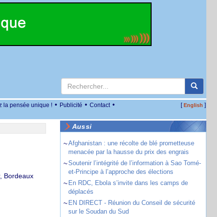
•
•
•
z la pensée unique !
Publicité
Contact
[
]
English
Aussi
~
Afghanistan : une récolte de blé prometteuse
menacée par la hausse du prix des engrais
~
Soutenir l’intégrité de l’information à Sao Tomé-
et-Principe à l’approche des élections
r, Bordeaux
~
En RDC, Ebola s’invite dans les camps de
déplacés
~
EN DIRECT - Réunion du Conseil de sécurité
sur le Soudan du Sud