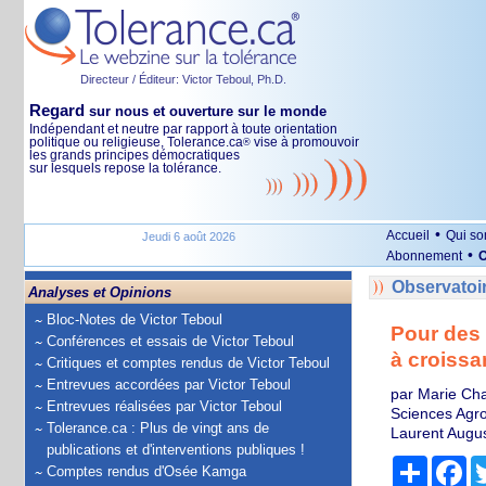
Directeur / Éditeur: Victor Teboul, Ph.D.
Regard
sur nous et ouverture sur le monde
Indépendant et neutre par rapport à toute orientation
politique ou religieuse, Tolerance.ca
vise à promouvoir
®
les grands principes démocratiques
sur lesquels repose la tolérance.
•
Accueil
Qui s
Jeudi 6 août 2026
•
Abonnement
O
Observatoi
Analyses et Opinions
Bloc-Notes de Victor Teboul
Pour des 
Conférences et essais de Victor Teboul
à croissa
Critiques et comptes rendus de Victor Teboul
Entrevues accordées par Victor Teboul
par Marie Cha
Entrevues réalisées par Victor Teboul
Sciences Agr
Tolerance.ca : Plus de vingt ans de
Laurent Augus
publications et d'interventions publiques !
Partage
Fa
Comptes rendus d'Osée Kamga