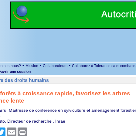
•
•
•
ommes-nous?
Mission
Collaborateurs
Collaborez à Tolerance.ca et combatte
uvrir une session
re des droits humains
forêts à croissance rapide, favorisez les arbres
nce lente
rru, Maîtresse de conférence en sylviculture et aménagement forestie
o
to, Directeur de recherche , Inrae
r
cebook
Twitter
Email
Print