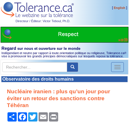
[
]
English
Directeur / Éditeur: Victor Teboul, Ph.D.
Regard
sur nous et ouverture sur le monde
Indépendant et neutre par rapport à toute orientation politique ou religieuse, Tolerance.ca
®
vise à promouvoir les grands principes démocratiques sur lesquels repose la tolérance.
Toggl
naviga
Observatoire des droits humains
Nucléaire iranien : plus qu’un jour pour
éviter un retour des sanctions contre
Téhéran
Partager
Facebook
Twitter
Email
Print