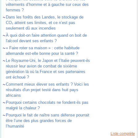
vêtements d’homme et à gauche sur ceux des
femmes ?
~
Dans les forêts des Landes, le stockage de
CO₂ atteint ses limites, et ce n’est pas
seulement dû aux incendies
~
À quoi doit-on faire attention quand on boit de
l'alcool devant ses enfants ?
~
« Faire roter sa maison » : cette habitude
allemande est-elle bonne pour la santé ?
~
Le Royaume-Uni, le Japon et l’Italie peuvent-ils
réussir leur avion de combat de sixième
génération là où la France et ses partenaires
ont échoué ?
~
Comment mieux élever ses enfants ? Voici les
résultats d'un projet testé dans huit pays
africains
~
Pourquoi certains chocolats ne fondent-ils pas
malgré la chaleur ?
~
Pourquoi le fait de naître sans défense pourrait
être l’une des plus grandes forces de
l’humanité
Liste complète