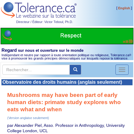
[
]
English
Directeur / Éditeur: Victor Teboul, Ph.D.
Regard
sur nous et ouverture sur le monde
Indépendant et neutre par rapport à toute orientation politique ou religieuse, Tolerance.ca
®
vise à promouvoir les grands principes démocratiques sur lesquels repose la tolérance.
Toggl
naviga
Observatoire des droits humains (anglais seulement)
Mushrooms may have been part of early
human diets: primate study explores who
eats what and when
(Version anglaise seulement)
par Alexander Piel, Asso. Professor in Anthropology, University
College London, UCL