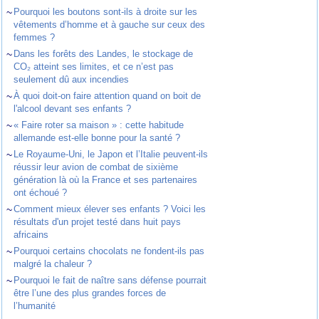
~
Pourquoi les boutons sont-ils à droite sur les
vêtements d’homme et à gauche sur ceux des
femmes ?
~
Dans les forêts des Landes, le stockage de
CO₂ atteint ses limites, et ce n’est pas
seulement dû aux incendies
~
À quoi doit-on faire attention quand on boit de
l'alcool devant ses enfants ?
~
« Faire roter sa maison » : cette habitude
allemande est-elle bonne pour la santé ?
~
Le Royaume-Uni, le Japon et l’Italie peuvent-ils
réussir leur avion de combat de sixième
génération là où la France et ses partenaires
ont échoué ?
~
Comment mieux élever ses enfants ? Voici les
résultats d'un projet testé dans huit pays
africains
~
Pourquoi certains chocolats ne fondent-ils pas
malgré la chaleur ?
~
Pourquoi le fait de naître sans défense pourrait
être l’une des plus grandes forces de
l’humanité