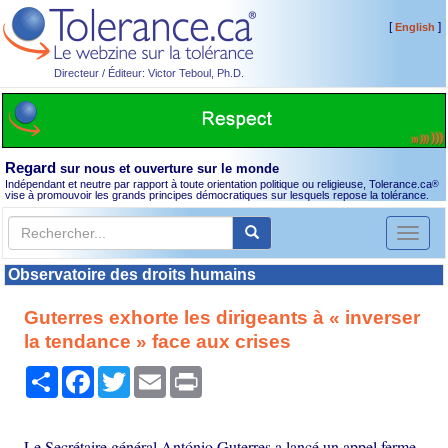
[
]
English
Directeur / Éditeur: Victor Teboul, Ph.D.
Regard
sur nous et ouverture sur le monde
Indépendant et neutre par rapport à toute orientation politique ou religieuse, Tolerance.ca
®
vise à promouvoir les grands principes démocratiques sur lesquels repose la tolérance.
Toggl
naviga
Observatoire des droits humains
Guterres exhorte les dirigeants à « inverser
la tendance » face aux crises
Partager
Facebook
Twitter
Email
Print
Le Secrétaire général António Guterres a lancé un appel ferme