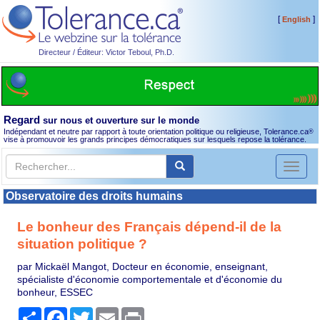
[
]
English
Directeur / Éditeur: Victor Teboul, Ph.D.
Regard
sur nous et ouverture sur le monde
Indépendant et neutre par rapport à toute orientation politique ou religieuse, Tolerance.ca
®
vise à promouvoir les grands principes démocratiques sur lesquels repose la tolérance.
Toggl
naviga
Observatoire des droits humains
Le bonheur des Français dépend-il de la
situation politique ?
par Mickaël Mangot, Docteur en économie, enseignant,
spécialiste d'économie comportementale et d'économie du
bonheur, ESSEC
Partager
Facebook
Twitter
Email
Print