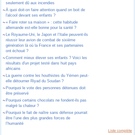
seulement dû aux incendies
~
À quoi doit-on faire attention quand on boit de
l'alcool devant ses enfants ?
~
« Faire roter sa maison » : cette habitude
allemande est-elle bonne pour la santé ?
~
Le Royaume-Uni, le Japon et l’Italie peuvent-ils
réussir leur avion de combat de sixième
génération là où la France et ses partenaires
ont échoué ?
~
Comment mieux élever ses enfants ? Voici les
résultats d'un projet testé dans huit pays
africains
~
La guerre contre les houthistes du Yémen peut-
elle détourner Riyad du Soudan ?
~
Pourquoi le vote des personnes détenues doit
être préservé
~
Pourquoi certains chocolats ne fondent-ils pas
malgré la chaleur ?
~
Pourquoi le fait de naître sans défense pourrait
être l’une des plus grandes forces de
l’humanité
Liste complète