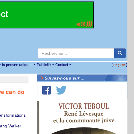
•
•
•
z la pensée unique !
Publicité
Contact
[
]
English
Suivez-nous sur ...
we can do
ansformations
Lang Walker