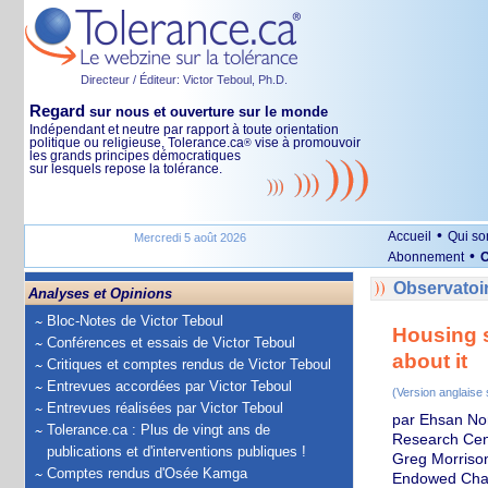
Directeur / Éditeur: Victor Teboul, Ph.D.
Regard
sur nous et ouverture sur le monde
Indépendant et neutre par rapport à toute orientation
politique ou religieuse, Tolerance.ca
vise à promouvoir
®
les grands principes démocratiques
sur lesquels repose la tolérance.
•
Accueil
Qui s
Mercredi 5 août 2026
•
Abonnement
O
Observatoir
Analyses et Opinions
Bloc-Notes de Victor Teboul
Housing s
Conférences et essais de Victor Teboul
about it
Critiques et comptes rendus de Victor Teboul
Entrevues accordées par Victor Teboul
(Version anglaise
Entrevues réalisées par Victor Teboul
par Ehsan Nor
Tolerance.ca : Plus de vingt ans de
Research Cen
publications et d'interventions publiques !
Greg Morrison
Comptes rendus d'Osée Kamga
Endowed Chair