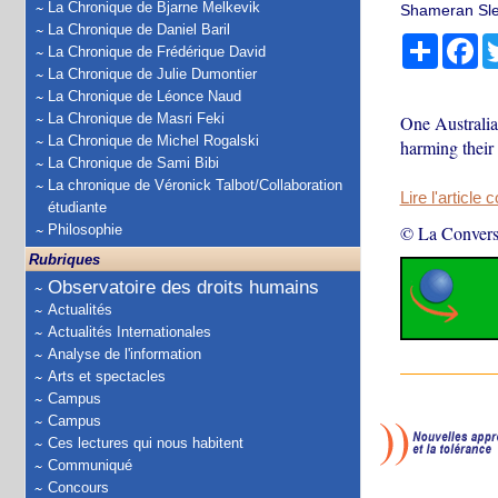
La Chronique de Bjarne Melkevik
Shameran Slew
La Chronique de Daniel Baril
Partage
Fa
La Chronique de Frédérique David
La Chronique de Julie Dumontier
La Chronique de Léonce Naud
La Chronique de Masri Feki
One Australian
La Chronique de Michel Rogalski
harming their 
La Chronique de Sami Bibi
La chronique de Véronick Talbot/Collaboration
Lire l'article 
étudiante
Philosophie
© La Convers
Rubriques
Observatoire des droits humains
Actualités
Actualités Internationales
Analyse de l'information
Arts et spectacles
Campus
Campus
Ces lectures qui nous habitent
Communiqué
Concours