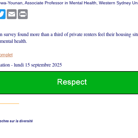
a-Younan, Associate Professor in Mental Health, Western Sydney Uni
r
cebook
Twitter
Email
Print
 survey found more than a third of private renters feel their housing situ
mental health.
complet
ation
-
lundi 15 septembre 2025