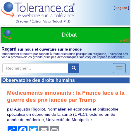
[
]
English
Directeur / Éditeur: Victor Teboul, Ph.D.
Regard
sur nous et ouverture sur le monde
Indépendant et neutre par rapport à toute orientation politique ou religieuse, Tolerance.ca
®
vise à promouvoir les grands principes démocratiques sur lesquels repose la tolérance.
Toggl
naviga
Observatoire des droits humains
Médicaments innovants : la France face à la
guerre des prix lancée par Trump
par Augustin Rigollot, Normalien en économie et philosophie,
spécialisé en économie de la santé (UPEC), externe en 6e
année de médecine, Université de Montpellier
Partager
Facebook
Twitter
Email
Print