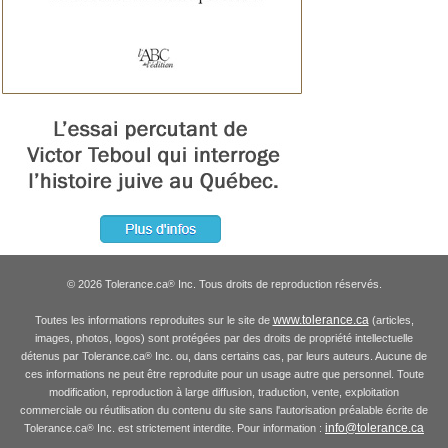
© 2026 Tolerance.ca
Inc. Tous droits de reproduction réservés.
®
www.tolerance.ca
Toutes les informations reproduites sur le site de
(articles,
images, photos, logos) sont protégées par des droits de propriété intellectuelle
détenus par Tolerance.ca
Inc. ou, dans certains cas, par leurs auteurs. Aucune de
®
ces informations ne peut être reproduite pour un usage autre que personnel. Toute
modification, reproduction à large diffusion, traduction, vente, exploitation
commerciale ou réutilisation du contenu du site sans l'autorisation préalable écrite de
info@tolerance.ca
Tolerance.ca
Inc. est strictement interdite. Pour information :
®