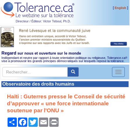
[
]
English
Directeur / Éditeur: Victor Teboul, Ph.D.
Regard
sur nous et ouverture sur le monde
Indépendant et neutre par rapport à toute orientation politique ou religieuse, Tolerance.ca
®
vise à promouvoir les grands principes démocratiques sur lesquels repose la tolérance.
Toggl
naviga
Observatoire des droits humains
Haïti : Guterres presse le Conseil de sécurité
d’approuver « une force internationale
soutenue par l’ONU »
Partager
Facebook
Twitter
Email
Print