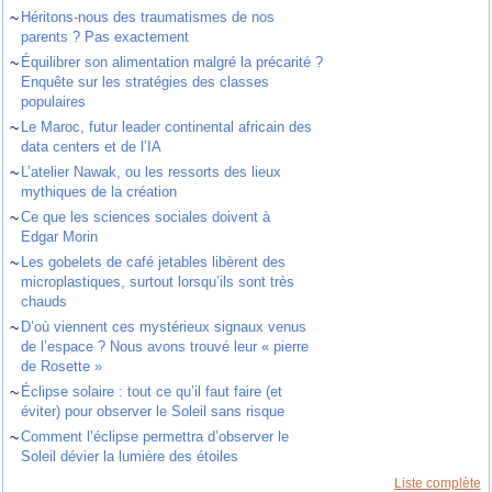
~
Héritons-nous des traumatismes de nos
parents ? Pas exactement
~
Équilibrer son alimentation malgré la précarité ?
Enquête sur les stratégies des classes
populaires
~
Le Maroc, futur leader continental africain des
data centers et de l’IA
~
L’atelier Nawak, ou les ressorts des lieux
mythiques de la création
~
Ce que les sciences sociales doivent à
Edgar Morin
~
Les gobelets de café jetables libèrent des
microplastiques, surtout lorsqu’ils sont très
chauds
~
D’où viennent ces mystérieux signaux venus
de l’espace ? Nous avons trouvé leur « pierre
de Rosette »
~
Éclipse solaire : tout ce qu’il faut faire (et
éviter) pour observer le Soleil sans risque
~
Comment l’éclipse permettra d’observer le
Soleil dévier la lumière des étoiles
Liste complète