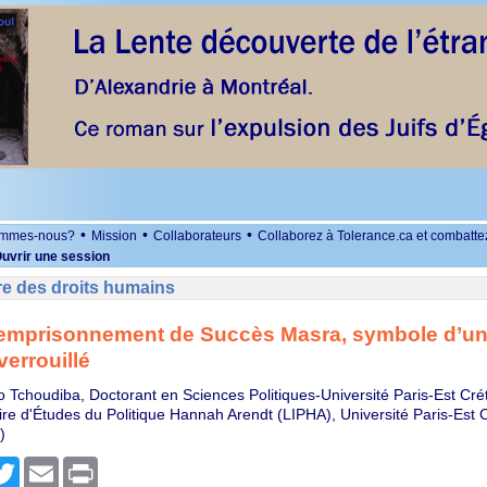
•
•
•
ommes-nous?
Mission
Collaborateurs
Collaborez à Tolerance.ca et combatte
uvrir une session
re des droits humains
l’emprisonnement de Succès Masra, symbole d’u
verrouillé
o Tchoudiba, Doctorant en Sciences Politiques-Université Paris-Est Crét
aire d'Études du Politique Hannah Arendt (LIPHA), Université Paris-Est C
)
r
cebook
Twitter
Email
Print