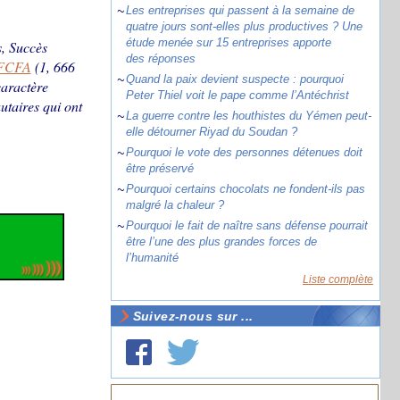
~
Les entreprises qui passent à la semaine de
quatre jours sont-elles plus productives ? Une
étude menée sur 15 entreprises apporte
s, Succès
des réponses
e FCFA
(1, 666
~
Quand la paix devient suspecte : pourquoi
caractère
Peter Thiel voit le pape comme l’Antéchrist
taires qui ont
~
La guerre contre les houthistes du Yémen peut-
elle détourner Riyad du Soudan ?
~
Pourquoi le vote des personnes détenues doit
être préservé
~
Pourquoi certains chocolats ne fondent-ils pas
malgré la chaleur ?
~
Pourquoi le fait de naître sans défense pourrait
être l’une des plus grandes forces de
l’humanité
Liste complète
Suivez-nous sur ...