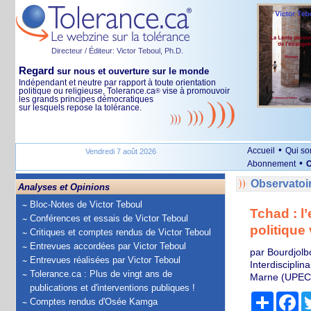
Directeur / Éditeur: Victor Teboul, Ph.D.
Regard
sur nous et ouverture sur le monde
Indépendant et neutre par rapport à toute orientation
politique ou religieuse, Tolerance.ca
vise à promouvoir
®
les grands principes démocratiques
sur lesquels repose la tolérance.
•
Accueil
Qui s
Vendredi 7 août 2026
•
Abonnement
O
Observatoi
Analyses et Opinions
Bloc-Notes de Victor Teboul
Tchad : 
Conférences et essais de Victor Teboul
politique 
Critiques et comptes rendus de Victor Teboul
Entrevues accordées par Victor Teboul
par Bourdjolb
Entrevues réalisées par Victor Teboul
Interdisciplin
Tolerance.ca : Plus de vingt ans de
Marne (UPEC
publications et d'interventions publiques !
Partage
Fa
Comptes rendus d'Osée Kamga