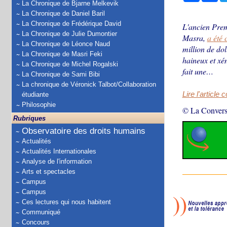
La Chronique de Bjarne Melkevik
La Chronique de Daniel Baril
La Chronique de Frédérique David
L'ancien Prem
La Chronique de Julie Dumontier
Masra,
a été
La Chronique de Léonce Naud
million de do
La Chronique de Masri Feki
haineux et xé
La Chronique de Michel Rogalski
fait une…
La Chronique de Sami Bibi
La chronique de Véronick Talbot/Collaboration
Lire l'article 
étudiante
Philosophie
© La Convers
Rubriques
Observatoire des droits humains
Actualités
Actualités Internationales
Analyse de l'information
Arts et spectacles
Campus
Campus
Ces lectures qui nous habitent
Communiqué
Concours