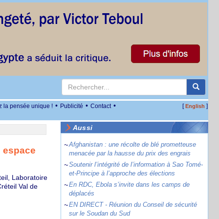
•
•
•
z la pensée unique !
Publicité
Contact
[
]
English
Aussi
~
Afghanistan : une récolte de blé prometteuse
n espace
menacée par la hausse du prix des engrais
~
Soutenir l’intégrité de l’information à Sao Tomé-
et-Principe à l’approche des élections
eil, Laboratoire
~
En RDC, Ebola s’invite dans les camps de
réteil Val de
déplacés
~
EN DIRECT - Réunion du Conseil de sécurité
sur le Soudan du Sud