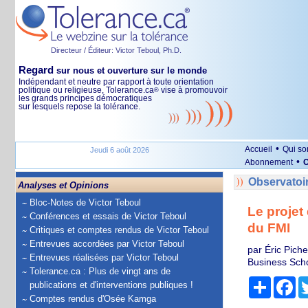
Directeur / Éditeur: Victor Teboul, Ph.D.
Regard
sur nous et ouverture sur le monde
Indépendant et neutre par rapport à toute orientation
politique ou religieuse, Tolerance.ca
vise à promouvoir
®
les grands principes démocratiques
sur lesquels repose la tolérance.
•
Accueil
Qui s
Jeudi 6 août 2026
•
Abonnement
O
Observatoi
Analyses et Opinions
Bloc-Notes de Victor Teboul
Le projet
Conférences et essais de Victor Teboul
du FMI
Critiques et comptes rendus de Victor Teboul
Entrevues accordées par Victor Teboul
par Éric Pich
Entrevues réalisées par Victor Teboul
Business Sch
Tolerance.ca : Plus de vingt ans de
Partage
Fa
publications et d'interventions publiques !
Comptes rendus d'Osée Kamga