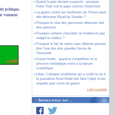
~
Quand la paix devient suspecte : pourquoi
Peter Thiel voit le pape comme l’Antéchrist
té politique,
~
La guerre contre les houthistes du Yémen peut-
le vraiment
elle détourner Riyad du Soudan ?
~
Pourquoi le vote des personnes détenues doit
être préservé
~
Pourquoi certains chocolats ne fondent-ils pas
malgré la chaleur ?
~
Pourquoi le fait de naître sans défense pourrait
être l’une des plus grandes forces de
l’humanité
~
Fusion froide : quand la compétition et la
pression médiatique virent à la bavure
scientifique
~
Liban. L’attaque israélienne qui a coûté la vie à
la journaliste Amal Khalil doit faire l’objet d’une
enquête pour crime de guerre
Liste complète
Suivez-nous sur ...