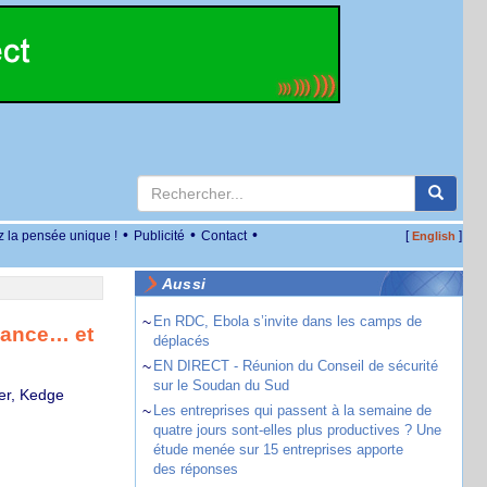
•
•
•
z la pensée unique !
Publicité
Contact
[
]
English
Aussi
~
En RDC, Ebola s’invite dans les camps de
iance… et
déplacés
~
EN DIRECT - Réunion du Conseil de sécurité
sur le Soudan du Sud
ier, Kedge
~
Les entreprises qui passent à la semaine de
quatre jours sont-elles plus productives ? Une
étude menée sur 15 entreprises apporte
des réponses