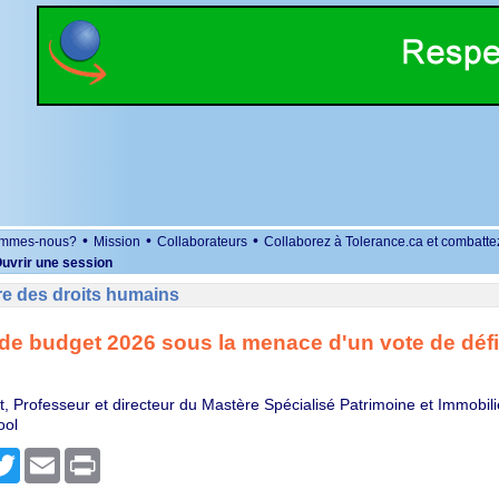
•
•
•
ommes-nous?
Mission
Collaborateurs
Collaborez à Tolerance.ca et combatte
uvrir une session
re des droits humains
 de budget 2026 sous la menace d'un vote de déf
et, Professeur et directeur du Mastère Spécialisé Patrimoine et Immobil
ool
r
cebook
Twitter
Email
Print