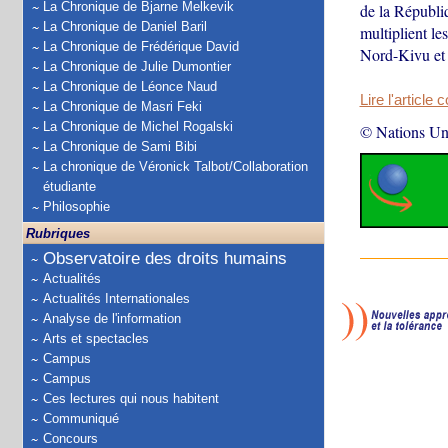
La Chronique de Bjarne Melkevik
de la Républi
La Chronique de Daniel Baril
multiplient le
La Chronique de Frédérique David
Nord-Kivu et l
La Chronique de Julie Dumontier
La Chronique de Léonce Naud
Lire l'article 
La Chronique de Masri Feki
La Chronique de Michel Rogalski
© Nations Un
La Chronique de Sami Bibi
La chronique de Véronick Talbot/Collaboration
étudiante
Philosophie
Rubriques
Observatoire des droits humains
Actualités
Actualités Internationales
Analyse de l'information
Arts et spectacles
Campus
Campus
Ces lectures qui nous habitent
Communiqué
Concours