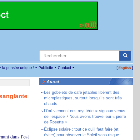
•
•
•
z la pensée unique !
Publicité
Contact
[
]
English
Aussi
~
Les gobelets de café jetables libèrent des
 sanglante
microplastiques, surtout lorsqu’ils sont très
chauds
~
D’où viennent ces mystérieux signaux venus
de l’espace ? Nous avons trouvé leur « pierre
de Rosette »
~
Éclipse solaire : tout ce qu’il faut faire (et
éviter) pour observer le Soleil sans risque
nant dans l’est