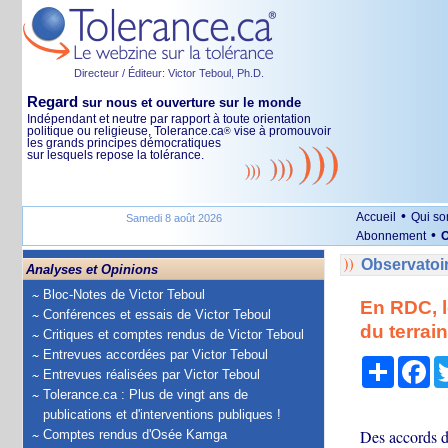
Directeur / Éditeur: Victor Teboul, Ph.D.
Regard
sur nous et ouverture sur le monde
Indépendant et neutre par rapport à toute orientation
politique ou religieuse, Tolerance.ca
vise à promouvoir
®
les grands principes démocratiques
sur lesquels repose la tolérance.
•
Accueil
Qui s
Samedi 8 août 2026
•
Abonnement
O
Observatoi
Analyses et Opinions
Bloc-Notes de Victor Teboul
En RDC, l
Conférences et essais de Victor Teboul
du terrain
Critiques et comptes rendus de Victor Teboul
Entrevues accordées par Victor Teboul
Partage
Fa
Entrevues réalisées par Victor Teboul
Tolerance.ca : Plus de vingt ans de
publications et d'interventions publiques !
Des accords d
Comptes rendus d'Osée Kamga