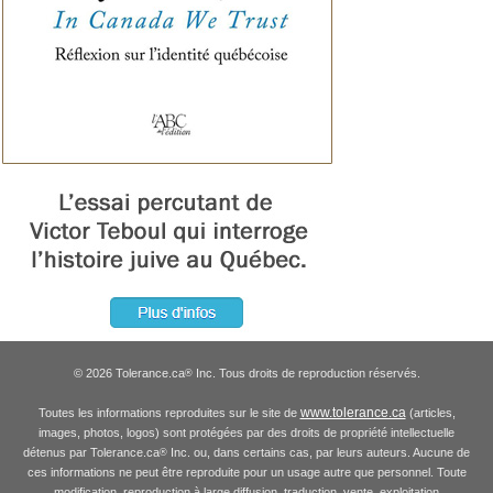
© 2026 Tolerance.ca
Inc. Tous droits de reproduction réservés.
®
www.tolerance.ca
Toutes les informations reproduites sur le site de
(articles,
images, photos, logos) sont protégées par des droits de propriété intellectuelle
détenus par Tolerance.ca
Inc. ou, dans certains cas, par leurs auteurs. Aucune de
®
ces informations ne peut être reproduite pour un usage autre que personnel. Toute
modification, reproduction à large diffusion, traduction, vente, exploitation