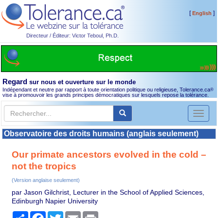
[
]
English
Directeur / Éditeur: Victor Teboul, Ph.D.
Regard
sur nous et ouverture sur le monde
Indépendant et neutre par rapport à toute orientation politique ou religieuse, Tolerance.ca
®
vise à promouvoir les grands principes démocratiques sur lesquels repose la tolérance.
Toggl
naviga
Observatoire des droits humains (anglais seulement)
Our primate ancestors evolved in the cold –
not the tropics
(Version anglaise seulement)
par Jason Gilchrist, Lecturer in the School of Applied Sciences,
Edinburgh Napier University
Partager
Facebook
Twitter
Email
Print