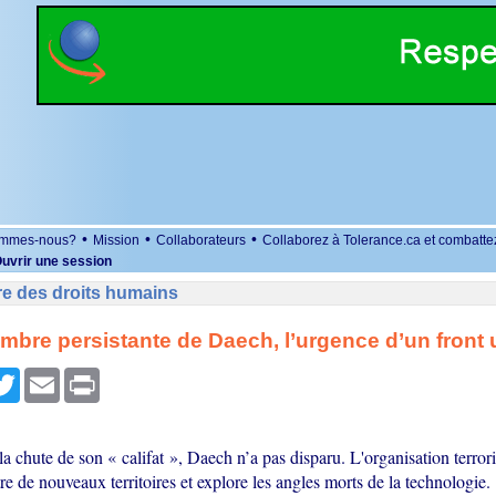
•
•
•
ommes-nous?
Mission
Collaborateurs
Collaborez à Tolerance.ca et combatte
uvrir une session
re des droits humains
ombre persistante de Daech, l’urgence d’un front 
r
cebook
Twitter
Email
Print
la chute de son « califat », Daech n’a pas disparu. L'organisation terror
ltre de nouveaux territoires et explore les angles morts de la technologie.