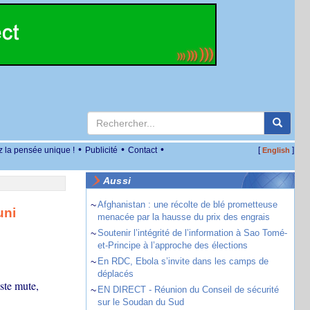
•
•
•
z la pensée unique !
Publicité
Contact
[
]
English
Aussi
~
Afghanistan : une récolte de blé prometteuse
uni
menacée par la hausse du prix des engrais
~
Soutenir l’intégrité de l’information à Sao Tomé-
et-Principe à l’approche des élections
~
En RDC, Ebola s’invite dans les camps de
déplacés
iste mute,
~
EN DIRECT - Réunion du Conseil de sécurité
sur le Soudan du Sud