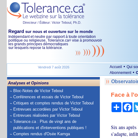
Directeur / Éditeur: Victor Teboul, Ph.D.
Regard
sur nous et ouverture sur le monde
Indépendant et neutre par rapport à toute orientation
politique ou religieuse, Tolerance.ca
vise à promouvoir
®
les grands principes démocratiques
sur lesquels repose la tolérance.
•
Accueil
Qui s
Vendredi 7 août 2026
•
Abonnement
O
Observatoi
Analyses et Opinions
Bloc-Notes de Victor Teboul
Face à l’
Conférences et essais de Victor Teboul
Critiques et comptes rendus de Victor Teboul
Partage
Fa
Entrevues accordées par Victor Teboul
Entrevues réalisées par Victor Teboul
Tolerance.ca : Plus de vingt ans de
Six ans après 
publications et d'interventions publiques !
s’adapte, infi
Comptes rendus d'Osée Kamga