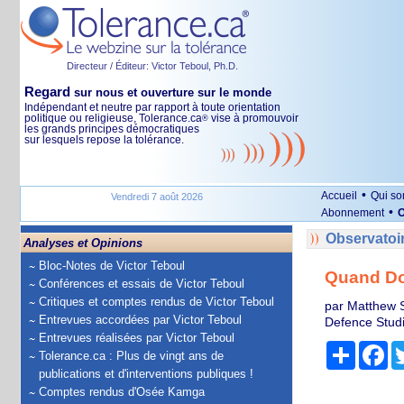
Directeur / Éditeur: Victor Teboul, Ph.D.
Regard
sur nous et ouverture sur le monde
Indépendant et neutre par rapport à toute orientation
politique ou religieuse, Tolerance.ca
vise à promouvoir
®
les grands principes démocratiques
sur lesquels repose la tolérance.
•
Accueil
Qui s
Vendredi 7 août 2026
•
Abonnement
O
Observatoi
Analyses et Opinions
Bloc-Notes de Victor Teboul
Quand Don
Conférences et essais de Victor Teboul
Critiques et comptes rendus de Victor Teboul
par Matthew Su
Entrevues accordées par Victor Teboul
Defence Studi
Entrevues réalisées par Victor Teboul
Partage
Fa
Tolerance.ca : Plus de vingt ans de
publications et d'interventions publiques !
Comptes rendus d'Osée Kamga