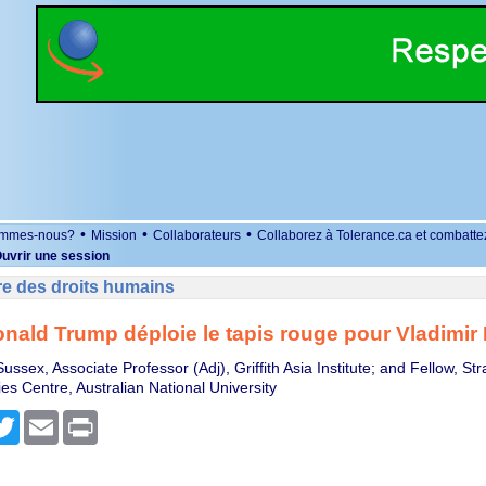
•
•
•
ommes-nous?
Mission
Collaborateurs
Collaborez à Tolerance.ca et combatte
uvrir une session
re des droits humains
ald Trump déploie le tapis rouge pour Vladimir
ssex, Associate Professor (Adj), Griffith Asia Institute; and Fellow, Str
es Centre, Australian National University
r
cebook
Twitter
Email
Print