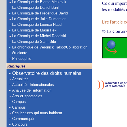
La Chronique de Bjarne Melkevik
Ce qui importe
La Chronique de Daniel Baril
les modalités 
La Chronique de Frédérique David
La Chronique de Julie Dumontier
Lire l'article 
La Chronique de Léonce Naud
La Chronique de Masri Feki
© La Convers
La Chronique de Michel Rogalski
La Chronique de Sami Bibi
La chronique de Véronick Talbot/Collaboration
étudiante
Philosophie
Rubriques
Observatoire des droits humains
Actualités
Actualités Internationales
Analyse de l'information
Arts et spectacles
Campus
Campus
Ces lectures qui nous habitent
Communiqué
Concours