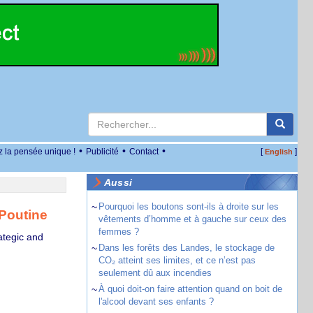
•
•
•
z la pensée unique !
Publicité
Contact
[
]
English
Aussi
~
Pourquoi les boutons sont-ils à droite sur les
 Poutine
vêtements d’homme et à gauche sur ceux des
femmes ?
ategic and
~
Dans les forêts des Landes, le stockage de
CO₂ atteint ses limites, et ce n’est pas
seulement dû aux incendies
~
À quoi doit-on faire attention quand on boit de
l'alcool devant ses enfants ?