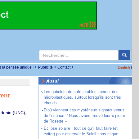
•
•
•
z la pensée unique !
Publicité
Contact
[
]
English
Aussi
~
Les gobelets de café jetables libèrent des
tent
microplastiques, surtout lorsqu’ils sont très
chauds
~
D’où viennent ces mystérieux signaux venus
lédonie (UNC),
de l’espace ? Nous avons trouvé leur « pierre
de Rosette »
~
Éclipse solaire : tout ce qu’il faut faire (et
éviter) pour observer le Soleil sans risque