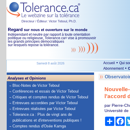
Directeur / Éditeur: Victor Teboul, Ph.D.
Regard
sur nous et ouverture sur le monde
Indépendant et neutre par rapport à toute orientation
politique ou religieuse, Tolerance.ca
vise à promouvoir
®
les grands principes démocratiques
sur lesquels repose la tolérance.
•
Accueil
Qui s
Samedi 8 août 2026
•
Abonnement
O
Observatoi
Analyses et Opinions
Bloc-Notes de Victor Teboul
Nouvelle-
Conférences et essais de Victor Teboul
l’accord 
Critiques et comptes rendus de Victor Teboul
Entrevues accordées par Victor Teboul
par Pierre-Ch
Entrevues réalisées par Victor Teboul
Université de
Tolerance.ca : Plus de vingt ans de
Partage
Fa
publications et d'interventions publiques !
Comptes rendus d'Osée Kamga