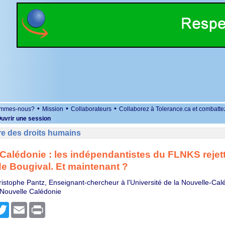
•
•
•
ommes-nous?
Mission
Collaborateurs
Collaborez à Tolerance.ca et combatte
uvrir une session
re des droits humains
Calédonie : les indépendantistes du FLNKS rejet
de Bougival. Et maintenant ?
ristophe Pantz, Enseignant-chercheur à l'Université de la Nouvelle-Ca
 Nouvelle Calédonie
r
cebook
Twitter
Email
Print