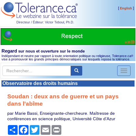
[
]
English
Directeur / Éditeur: Victor Teboul, Ph.D.
Regard
sur nous et ouverture sur le monde
Indépendant et neutre par rapport à toute orientation politique ou religieuse, Tolerance.ca
®
vise à promouvoir les grands principes démocratiques sur lesquels repose la tolérance.
Toggl
naviga
Observatoire des droits humains
Soudan : deux ans de guerre et un pays
dans l’abîme
par Marie Bassi, Enseignante-chercheure. Maîtresse de
conférences en science politique, Université Côte d’Azur
Partager
Facebook
Twitter
Email
Print