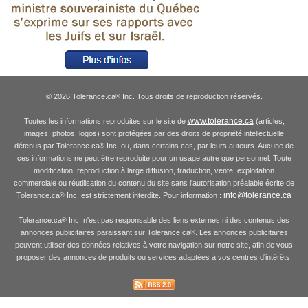
© 2026 Tolerance.ca
Inc. Tous droits de reproduction réservés.
®
www.tolerance.ca
Toutes les informations reproduites sur le site de
(articles,
images, photos, logos) sont protégées par des droits de propriété intellectuelle
détenus par Tolerance.ca
Inc. ou, dans certains cas, par leurs auteurs. Aucune de
®
ces informations ne peut être reproduite pour un usage autre que personnel. Toute
modification, reproduction à large diffusion, traduction, vente, exploitation
commerciale ou réutilisation du contenu du site sans l'autorisation préalable écrite de
info@tolerance.ca
Tolerance.ca
Inc. est strictement interdite. Pour information :
®
Tolerance.ca
Inc. n'est pas responsable des liens externes ni des contenus des
®
annonces publicitaires paraissant sur Tolerance.ca
. Les annonces publicitaires
®
peuvent utiliser des données relatives à votre navigation sur notre site, afin de vous
proposer des annonces de produits ou services adaptées à vos centres d'intérêts.