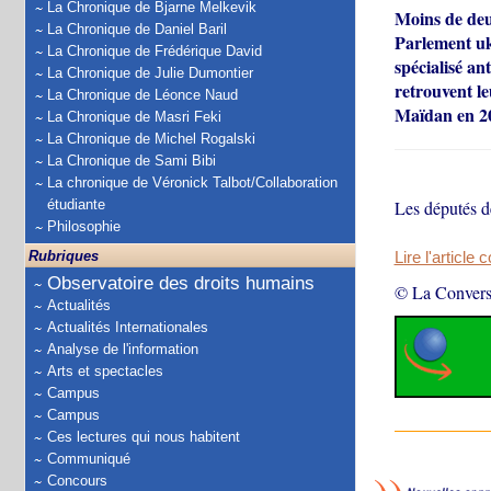
La Chronique de Bjarne Melkevik
Moins de deux
La Chronique de Daniel Baril
Parlement ukr
La Chronique de Frédérique David
spécialisé an
La Chronique de Julie Dumontier
retrouvent le
La Chronique de Léonce Naud
Maïdan en 2
La Chronique de Masri Feki
La Chronique de Michel Rogalski
La Chronique de Sami Bibi
La chronique de Véronick Talbot/Collaboration
étudiante
Les députés d
Philosophie
Rubriques
Lire l'article 
Observatoire des droits humains
© La Convers
Actualités
Actualités Internationales
Analyse de l'information
Arts et spectacles
Campus
Campus
Ces lectures qui nous habitent
Communiqué
Concours