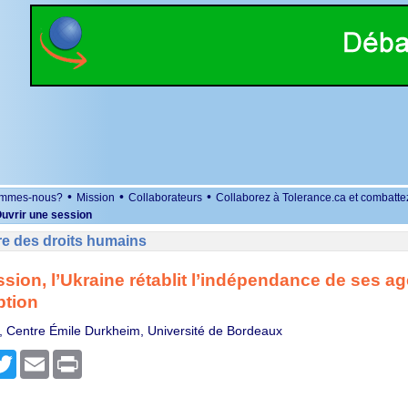
•
•
•
ommes-nous?
Mission
Collaborateurs
Collaborez à Tolerance.ca et combatte
uvrir une session
re des droits humains
sion, l’Ukraine rétablit l’indépendance de ses a
ption
, Centre Émile Durkheim, Université de Bordeaux
r
cebook
Twitter
Email
Print