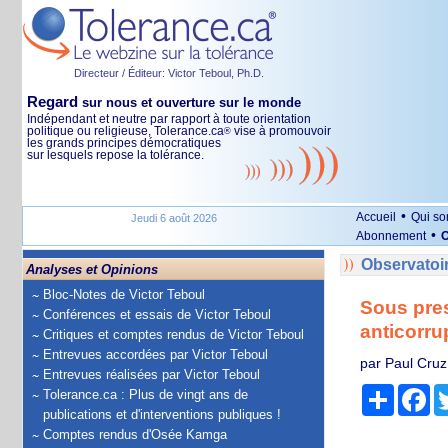
Directeur / Éditeur: Victor Teboul, Ph.D.
Regard
sur nous et ouverture sur le monde
Indépendant et neutre par rapport à toute orientation
politique ou religieuse, Tolerance.ca
vise à promouvoir
®
les grands principes démocratiques
sur lesquels repose la tolérance.
•
Accueil
Qui s
Jeudi 6 août 2026
•
Abonnement
O
Observatoi
Analyses et Opinions
Bloc-Notes de Victor Teboul
Sous pres
Conférences et essais de Victor Teboul
anticorru
Critiques et comptes rendus de Victor Teboul
Entrevues accordées par Victor Teboul
par Paul Cruz
Entrevues réalisées par Victor Teboul
Partage
Fa
Tolerance.ca : Plus de vingt ans de
publications et d'interventions publiques !
Comptes rendus d'Osée Kamga