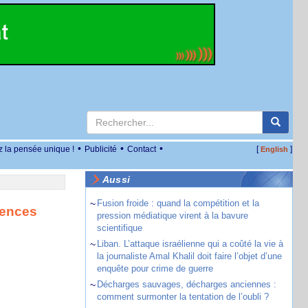
•
•
•
z la pensée unique !
Publicité
Contact
[
]
English
Aussi
~
Fusion froide : quand la compétition et la
gences
pression médiatique virent à la bavure
scientifique
~
Liban. L’attaque israélienne qui a coûté la vie à
la journaliste Amal Khalil doit faire l’objet d’une
enquête pour crime de guerre
~
Décharges sauvages, décharges anciennes :
comment surmonter la tentation de l’oubli ?