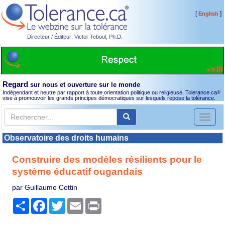
[
]
English
Directeur / Éditeur: Victor Teboul, Ph.D.
Regard
sur nous et ouverture sur le monde
Indépendant et neutre par rapport à toute orientation politique ou religieuse, Tolerance.ca
®
vise à promouvoir les grands principes démocratiques sur lesquels repose la tolérance.
Toggl
naviga
Observatoire des droits humains
Construire des modèles résilients pour le
système éducatif ougandais
par Guillaume Cottin
Partager
Facebook
Twitter
Email
Print