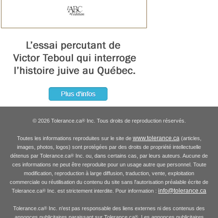
© 2026 Tolerance.ca
Inc. Tous droits de reproduction réservés.
®
www.tolerance.ca
Toutes les informations reproduites sur le site de
(articles,
images, photos, logos) sont protégées par des droits de propriété intellectuelle
détenus par Tolerance.ca
Inc. ou, dans certains cas, par leurs auteurs. Aucune de
®
ces informations ne peut être reproduite pour un usage autre que personnel. Toute
modification, reproduction à large diffusion, traduction, vente, exploitation
commerciale ou réutilisation du contenu du site sans l'autorisation préalable écrite de
info@tolerance.ca
Tolerance.ca
Inc. est strictement interdite. Pour information :
®
Tolerance.ca
Inc. n'est pas responsable des liens externes ni des contenus des
®
annonces publicitaires paraissant sur Tolerance.ca
. Les annonces publicitaires
®