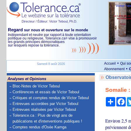
Directeur / Éditeur: Victor Teboul, Ph.D.
Regard
sur nous et ouverture sur le monde
Indépendant et neutre par rapport à toute orientation
politique ou religieuse, Tolerance.ca
vise à promouvoir
®
les grands principes démocratiques
sur lesquels repose la tolérance.
•
Accueil
Qui s
Samedi 8 août 2026
•
Abonnement
O
Observatoi
Analyses et Opinions
Bloc-Notes de Victor Teboul
Somalie :
Conférences et essais de Victor Teboul
Critiques et comptes rendus de Victor Teboul
Partage
Fa
Entrevues accordées par Victor Teboul
Entrevues réalisées par Victor Teboul
Tolerance.ca : Plus de vingt ans de
Environ 2,5 m
publications et d'interventions publiques !
préviennent d
Comptes rendus d'Osée Kamga