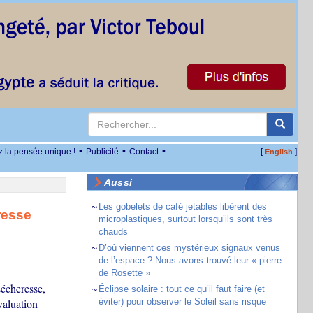
•
•
•
z la pensée unique !
Publicité
Contact
[
]
English
Aussi
~
Les gobelets de café jetables libèrent des
resse
microplastiques, surtout lorsqu’ils sont très
chauds
~
D’où viennent ces mystérieux signaux venus
de l’espace ? Nous avons trouvé leur « pierre
de Rosette »
sécheresse,
~
Éclipse solaire : tout ce qu’il faut faire (et
valuation
éviter) pour observer le Soleil sans risque