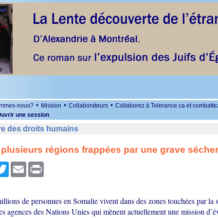
•
•
•
ommes-nous?
Mission
Collaborateurs
Collaborez à Tolerance.ca et combatte
uvrir une session
re des droits humains
 plusieurs régions frappées par une grave séche
r
cebook
Twitter
Email
Print
illions de personnes en Somalie vivent dans des zones touchées par la 
es agences des Nations Unies qui mènent actuellement une mission d’é