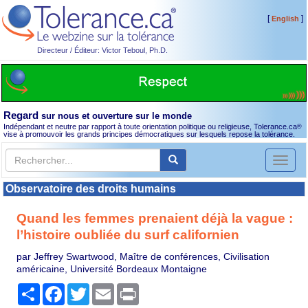
[
]
English
Directeur / Éditeur: Victor Teboul, Ph.D.
Regard
sur nous et ouverture sur le monde
Indépendant et neutre par rapport à toute orientation politique ou religieuse, Tolerance.ca
®
vise à promouvoir les grands principes démocratiques sur lesquels repose la tolérance.
Toggl
naviga
Observatoire des droits humains
Quand les femmes prenaient déjà la vague :
l’histoire oubliée du surf californien
par Jeffrey Swartwood, Maître de conférences, Civilisation
américaine, Université Bordeaux Montaigne
Partager
Facebook
Twitter
Email
Print