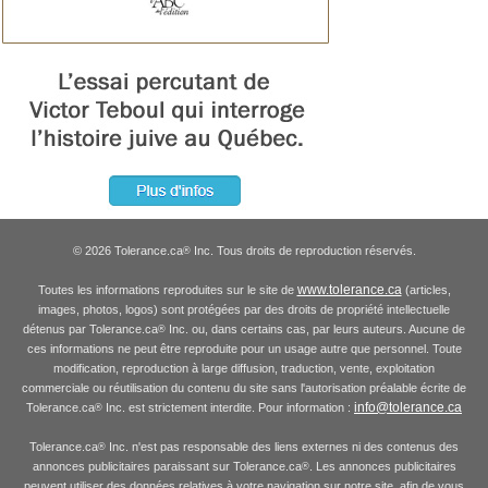
© 2026 Tolerance.ca
Inc. Tous droits de reproduction réservés.
®
www.tolerance.ca
Toutes les informations reproduites sur le site de
(articles,
images, photos, logos) sont protégées par des droits de propriété intellectuelle
détenus par Tolerance.ca
Inc. ou, dans certains cas, par leurs auteurs. Aucune de
®
ces informations ne peut être reproduite pour un usage autre que personnel. Toute
modification, reproduction à large diffusion, traduction, vente, exploitation
commerciale ou réutilisation du contenu du site sans l'autorisation préalable écrite de
info@tolerance.ca
Tolerance.ca
Inc. est strictement interdite. Pour information :
®
Tolerance.ca
Inc. n'est pas responsable des liens externes ni des contenus des
®
annonces publicitaires paraissant sur Tolerance.ca
. Les annonces publicitaires
®
peuvent utiliser des données relatives à votre navigation sur notre site, afin de vous