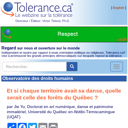
[
]
English
Directeur / Éditeur: Victor Teboul, Ph.D.
Regard
sur nous et ouverture sur le monde
Indépendant et neutre par rapport à toute orientation politique ou religieuse, Tolerance.ca
®
vise à promouvoir les grands principes démocratiques sur lesquels repose la tolérance.
Toggl
naviga
Observatoire des droits humains
Et si chaque territoire avait sa danse, quelle
serait celle des forêts du Québec ?
par Jie Yu, Doctorat en art numérique, danse et patrimoine
immatériel, Université du Québec en Abitibi-Témiscamingue
(UQAT)
Partager
Facebook
Twitter
Email
Print