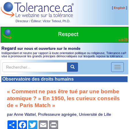
[
]
English
Directeur / Éditeur: Victor Teboul, Ph.D.
Regard
sur nous et ouverture sur le monde
Indépendant et neutre par rapport à toute orientation politique ou religieuse, Tolerance.ca
®
vise à promouvoir les grands principes démocratiques sur lesquels repose la tolérance.
Toggl
naviga
Observatoire des droits humains
« Comment ne pas être tué par une bombe
atomique ? » En 1950, les curieux conseils
de « Paris Match »
par Anne Wattel, Professeure agrégée, Université de Lille
Partager
Facebook
Twitter
Email
Print