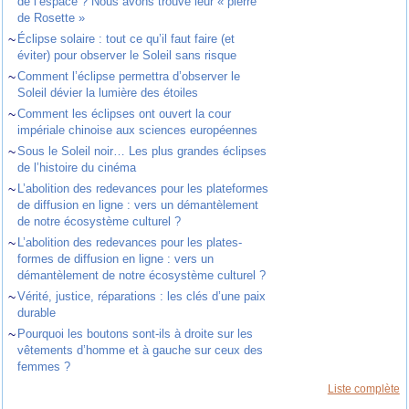
de l’espace ? Nous avons trouvé leur « pierre
de Rosette »
~
Éclipse solaire : tout ce qu’il faut faire (et
éviter) pour observer le Soleil sans risque
~
Comment l’éclipse permettra d’observer le
Soleil dévier la lumière des étoiles
~
Comment les éclipses ont ouvert la cour
impériale chinoise aux sciences européennes
~
Sous le Soleil noir… Les plus grandes éclipses
de l’histoire du cinéma
~
L’abolition des redevances pour les plateformes
de diffusion en ligne : vers un démantèlement
de notre écosystème culturel ?
~
L’abolition des redevances pour les plates-
formes de diffusion en ligne : vers un
démantèlement de notre écosystème culturel ?
~
Vérité, justice, réparations : les clés d’une paix
durable
~
Pourquoi les boutons sont-ils à droite sur les
vêtements d’homme et à gauche sur ceux des
femmes ?
Liste complète