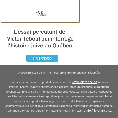
© 2026 Tolerance.ca
Inc. Tous droits de reproduction réservés.
®
www.tolerance.ca
Toutes les informations reproduites sur le site de
(articles,
images, photos, logos) sont protégées par des droits de propriété intellectuelle
détenus par Tolerance.ca
Inc. ou, dans certains cas, par leurs auteurs. Aucune de
®
ces informations ne peut être reproduite pour un usage autre que personnel. Toute
modification, reproduction à large diffusion, traduction, vente, exploitation
commerciale ou réutilisation du contenu du site sans l'autorisation préalable écrite de
info@tolerance.ca
Tolerance.ca
Inc. est strictement interdite. Pour information :
®