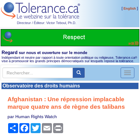
[
]
English
Directeur / Éditeur: Victor Teboul, Ph.D.
Regard
sur nous et ouverture sur le monde
Indépendant et neutre par rapport à toute orientation politique ou religieuse, Tolerance.ca
®
vise à promouvoir les grands principes démocratiques sur lesquels repose la tolérance.
Toggl
naviga
Observatoire des droits humains
Afghanistan : Une répression implacable
marque quatre ans de règne des talibans
par Human Rights Watch
Partager
Facebook
Twitter
Email
Print