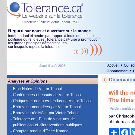
Directeur / Éditeur: Victor Teboul, Ph.D.
Regard
sur nous et ouverture sur le monde
Indépendant et neutre par rapport à toute orientation
politique ou religieuse, Tolerance.ca
vise à promouvoir
®
les grands principes démocratiques
sur lesquels repose la tolérance.
•
Accueil
Qui s
Jeudi 6 août 2026
•
Abonnement
O
Observatoir
Analyses et Opinions
Bloc-Notes de Victor Teboul
Will the 
Conférences et essais de Victor Teboul
The films
Critiques et comptes rendus de Victor Teboul
Entrevues accordées par Victor Teboul
(Version anglaise
Entrevues réalisées par Victor Teboul
par Christophe
Tolerance.ca : Plus de vingt ans de
of Interdiscip
publications et d'interventions publiques !
Partage
Fa
Comptes rendus d'Osée Kamga