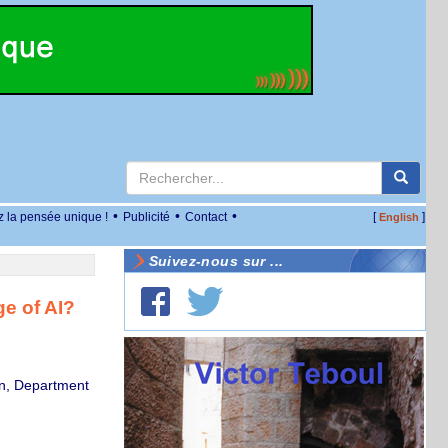
•
•
•
z la pensée unique !
Publicité
Contact
[
]
English
Suivez-nous sur ...
e of AI?
ion, Department