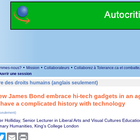
•
•
•
ommes-nous?
Mission
Collaborateurs
Collaborez à Tolerance.ca et combatte
uvrir une session
e des droits humains (anglais seulement)
new James Bond embrace hi-tech gadgets in an ag
 have a complicated history with technology
 seulement)
r Holliday, Senior Lecturer in Liberal Arts and Visual Cultures Educat
linary Humanities, King's College London
r
cebook
Twitter
Email
Print