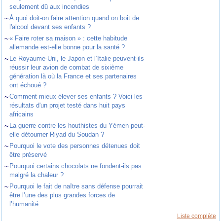
seulement dû aux incendies
~
À quoi doit-on faire attention quand on boit de
l'alcool devant ses enfants ?
~
« Faire roter sa maison » : cette habitude
allemande est-elle bonne pour la santé ?
~
Le Royaume-Uni, le Japon et l’Italie peuvent-ils
réussir leur avion de combat de sixième
génération là où la France et ses partenaires
ont échoué ?
~
Comment mieux élever ses enfants ? Voici les
résultats d'un projet testé dans huit pays
africains
~
La guerre contre les houthistes du Yémen peut-
elle détourner Riyad du Soudan ?
~
Pourquoi le vote des personnes détenues doit
être préservé
~
Pourquoi certains chocolats ne fondent-ils pas
malgré la chaleur ?
~
Pourquoi le fait de naître sans défense pourrait
être l’une des plus grandes forces de
l’humanité
Liste complète