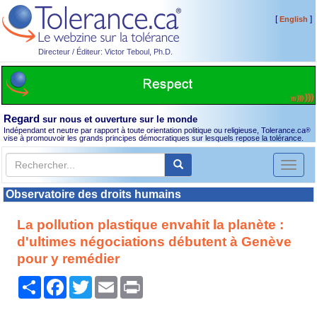
[
]
English
Directeur / Éditeur: Victor Teboul, Ph.D.
Regard
sur nous et ouverture sur le monde
Indépendant et neutre par rapport à toute orientation politique ou religieuse, Tolerance.ca
®
vise à promouvoir les grands principes démocratiques sur lesquels repose la tolérance.
Toggl
naviga
Observatoire des droits humains
La pollution plastique envahit la planète :
d'ultimes négociations débutent à Genève
pour y remédier
Partager
Facebook
Twitter
Email
Print