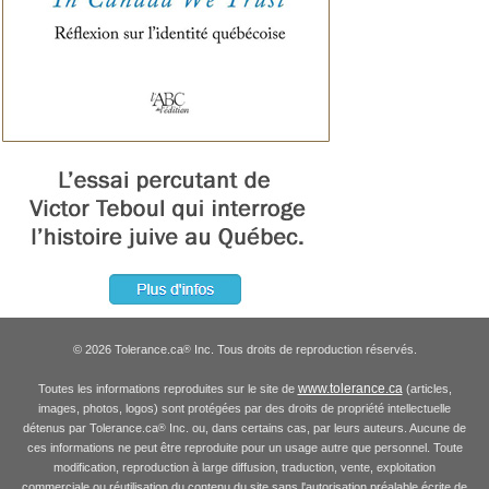
© 2026 Tolerance.ca
Inc. Tous droits de reproduction réservés.
®
www.tolerance.ca
Toutes les informations reproduites sur le site de
(articles,
images, photos, logos) sont protégées par des droits de propriété intellectuelle
détenus par Tolerance.ca
Inc. ou, dans certains cas, par leurs auteurs. Aucune de
®
ces informations ne peut être reproduite pour un usage autre que personnel. Toute
modification, reproduction à large diffusion, traduction, vente, exploitation
commerciale ou réutilisation du contenu du site sans l'autorisation préalable écrite de