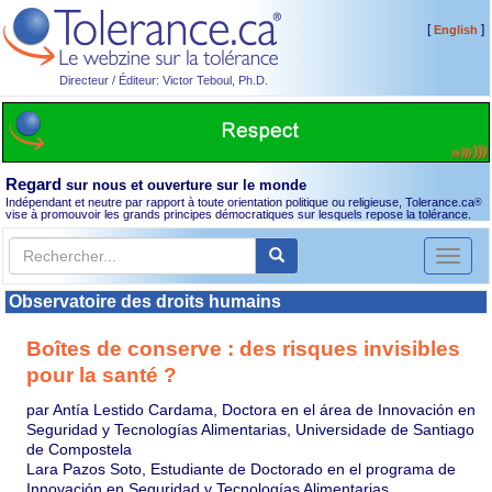
[
]
English
Directeur / Éditeur: Victor Teboul, Ph.D.
Regard
sur nous et ouverture sur le monde
Indépendant et neutre par rapport à toute orientation politique ou religieuse, Tolerance.ca
®
vise à promouvoir les grands principes démocratiques sur lesquels repose la tolérance.
Toggl
naviga
Observatoire des droits humains
Boîtes de conserve : des risques invisibles
pour la santé ?
par Antía Lestido Cardama, Doctora en el área de Innovación en
Seguridad y Tecnologías Alimentarias, Universidade de Santiago
de Compostela
Lara Pazos Soto, Estudiante de Doctorado en el programa de
Innovación en Seguridad y Tecnologías Alimentarias,