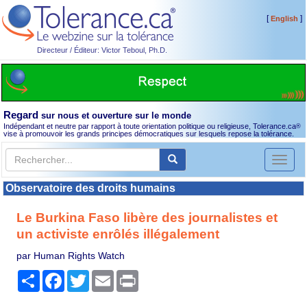
[
]
English
Directeur / Éditeur: Victor Teboul, Ph.D.
Regard
sur nous et ouverture sur le monde
Indépendant et neutre par rapport à toute orientation politique ou religieuse, Tolerance.ca
®
vise à promouvoir les grands principes démocratiques sur lesquels repose la tolérance.
Toggl
naviga
Observatoire des droits humains
Le Burkina Faso libère des journalistes et
un activiste enrôlés illégalement
par Human Rights Watch
Partager
Facebook
Twitter
Email
Print