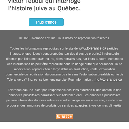
© 2026 Tolerance.ca
Inc. Tous droits de reproduction réservés.
®
www.tolerance.ca
Toutes les informations reproduites sur le site de
(articles,
images, photos, logos) sont protégées par des droits de propriété intellectuelle
détenus par Tolerance.ca
Inc. ou, dans certains cas, par leurs auteurs. Aucune de
®
ces informations ne peut être reproduite pour un usage autre que personnel. Toute
modification, reproduction à large diffusion, traduction, vente, exploitation
commerciale ou réutilisation du contenu du site sans l'autorisation préalable écrite de
info@tolerance.ca
Tolerance.ca
Inc. est strictement interdite. Pour information :
®
Tolerance.ca
Inc. n'est pas responsable des liens externes ni des contenus des
®
annonces publicitaires paraissant sur Tolerance.ca
. Les annonces publicitaires
®
peuvent utiliser des données relatives à votre navigation sur notre site, afin de vous
proposer des annonces de produits ou services adaptées à vos centres d'intérêts.