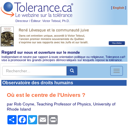
[
]
English
Directeur / Éditeur: Victor Teboul, Ph.D.
Regard
sur nous et ouverture sur le monde
Indépendant et neutre par rapport à toute orientation politique ou religieuse, Tolerance.ca
®
vise à promouvoir les grands principes démocratiques sur lesquels repose la tolérance.
Toggl
naviga
Observatoire des droits humains
Où est le centre de l’Univers ?
par Rob Coyne, Teaching Professor of Physics, University of
Rhode Island
Partager
Facebook
Twitter
Email
Print