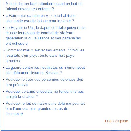
~
À quoi doit-on faire attention quand on boit de
l'alcool devant ses enfants ?
~
« Faire roter sa maison » : cette habitude
allemande est-elle bonne pour la santé ?
~
Le Royaume-Uni, le Japon et l’Italie peuvent-ils
réussir leur avion de combat de sixième
génération là où la France et ses partenaires
ont échoué ?
~
Comment mieux élever ses enfants ? Voici les
résultats d'un projet testé dans huit pays
africains
~
La guerre contre les houthistes du Yémen peut-
elle détourner Riyad du Soudan ?
~
Pourquoi le vote des personnes détenues doit
être préservé
~
Pourquoi certains chocolats ne fondent-ils pas
malgré la chaleur ?
~
Pourquoi le fait de naître sans défense pourrait
être l’une des plus grandes forces de
l’humanité
Liste complète