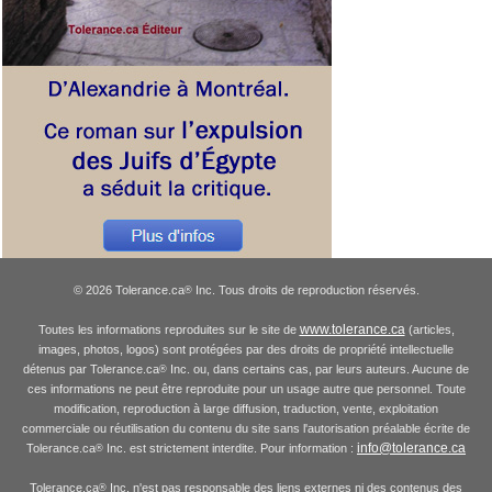
© 2026 Tolerance.ca
Inc. Tous droits de reproduction réservés.
®
www.tolerance.ca
Toutes les informations reproduites sur le site de
(articles,
images, photos, logos) sont protégées par des droits de propriété intellectuelle
détenus par Tolerance.ca
Inc. ou, dans certains cas, par leurs auteurs. Aucune de
®
ces informations ne peut être reproduite pour un usage autre que personnel. Toute
modification, reproduction à large diffusion, traduction, vente, exploitation
commerciale ou réutilisation du contenu du site sans l'autorisation préalable écrite de
info@tolerance.ca
Tolerance.ca
Inc. est strictement interdite. Pour information :
®
Tolerance.ca
Inc. n'est pas responsable des liens externes ni des contenus des
®