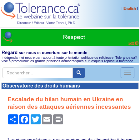
[
]
English
Directeur / Éditeur: Victor Teboul, Ph.D.
Regard
sur nous et ouverture sur le monde
Indépendant et neutre par rapport à toute orientation politique ou religieuse, Tolerance.ca
®
vise à promouvoir les grands principes démocratiques sur lesquels repose la tolérance.
Toggl
naviga
Observatoire des droits humains
Escalade du bilan humain en Ukraine en
raison des attaques aériennes incessantes
Partager
Facebook
Twitter
Email
Print
Les attaques aériennes russes continuent de s'intensifier à travers