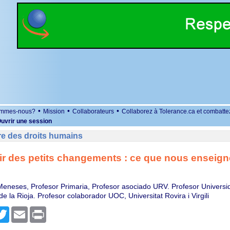
•
•
•
ommes-nous?
Mission
Collaborateurs
Collaborez à Tolerance.ca et combatte
uvrir une session
re des droits humains
r des petits changements : ce que nous enseign
eneses, Profesor Primaria, Profesor asociado URV. Profesor Universi
de la Rioja. Profesor colaborador UOC, Universitat Rovira i Virgili
r
cebook
Twitter
Email
Print