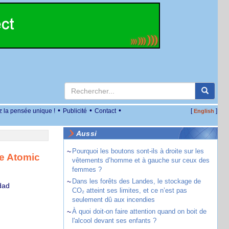
•
•
•
z la pensée unique !
Publicité
Contact
[
]
English
Aussi
~
Pourquoi les boutons sont-ils à droite sur les
e Atomic
vêtements d’homme et à gauche sur ceux des
femmes ?
~
Dans les forêts des Landes, le stockage de
dad
CO₂ atteint ses limites, et ce n’est pas
seulement dû aux incendies
~
À quoi doit-on faire attention quand on boit de
l'alcool devant ses enfants ?