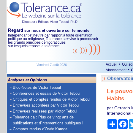
Directeur / Éditeur: Victor Teboul, Ph.D.
Regard
sur nous et ouverture sur le monde
Indépendant et neutre par rapport à toute orientation
politique ou religieuse, Tolerance.ca
vise à promouvoir
®
les grands principes démocratiques
sur lesquels repose la tolérance.
•
Accueil
Qui s
Vendredi 7 août 2026
•
Abonnement
O
Observatoi
Analyses et Opinions
Bloc-Notes de Victor Teboul
Le pouvoi
Conférences et essais de Victor Teboul
Habits
Critiques et comptes rendus de Victor Teboul
Entrevues accordées par Victor Teboul
par Gerardo M
Entrevues réalisées par Victor Teboul
Internacional 
Tolerance.ca : Plus de vingt ans de
Partage
Fa
publications et d'interventions publiques !
Comptes rendus d'Osée Kamga