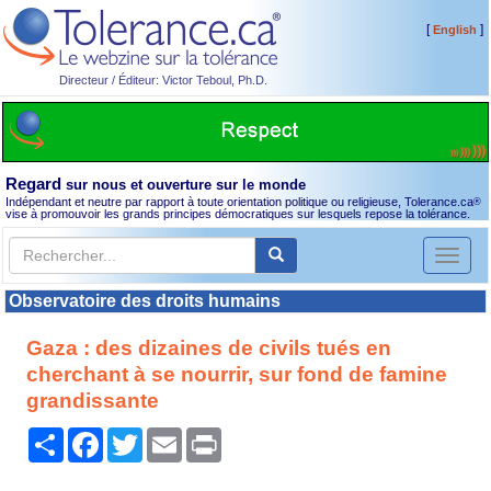
[
]
English
Directeur / Éditeur: Victor Teboul, Ph.D.
Regard
sur nous et ouverture sur le monde
Indépendant et neutre par rapport à toute orientation politique ou religieuse, Tolerance.ca
®
vise à promouvoir les grands principes démocratiques sur lesquels repose la tolérance.
Toggl
naviga
Observatoire des droits humains
Gaza : des dizaines de civils tués en
cherchant à se nourrir, sur fond de famine
grandissante
Partager
Facebook
Twitter
Email
Print