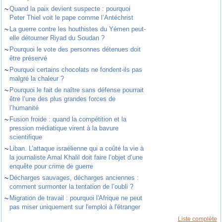
~
Quand la paix devient suspecte : pourquoi
Peter Thiel voit le pape comme l’Antéchrist
~
La guerre contre les houthistes du Yémen peut-
elle détourner Riyad du Soudan ?
~
Pourquoi le vote des personnes détenues doit
être préservé
~
Pourquoi certains chocolats ne fondent-ils pas
malgré la chaleur ?
~
Pourquoi le fait de naître sans défense pourrait
être l’une des plus grandes forces de
l’humanité
~
Fusion froide : quand la compétition et la
pression médiatique virent à la bavure
scientifique
~
Liban. L’attaque israélienne qui a coûté la vie à
la journaliste Amal Khalil doit faire l’objet d’une
enquête pour crime de guerre
~
Décharges sauvages, décharges anciennes :
comment surmonter la tentation de l’oubli ?
~
Migration de travail : pourquoi l'Afrique ne peut
pas miser uniquement sur l'emploi à l'étranger
Liste complète