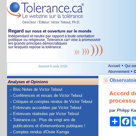
Directeur / Éditeur: Victor Teboul, Ph.D.
Regard
sur nous et ouverture sur le monde
Indépendant et neutre par rapport à toute orientation
politique ou religieuse, Tolerance.ca
vise à promouvoir
®
les grands principes démocratiques
sur lesquels repose la tolérance.
•
Accueil
Qui s
Samedi 8 août 2026
•
Abonnement
O
Observatoi
Analyses et Opinions
Bloc-Notes de Victor Teboul
Accord de
Conférences et essais de Victor Teboul
processus
Critiques et comptes rendus de Victor Teboul
Entrevues accordées par Victor Teboul
par Philipp Ka
Entrevues réalisées par Victor Teboul
Partage
Fa
Tolerance.ca : Plus de vingt ans de
publications et d'interventions publiques !
Comptes rendus d'Osée Kamga