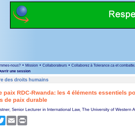
•
•
•
ommes-nous?
Mission
Collaborateurs
Collaborez à Tolerance.ca et combatte
uvrir une session
re des droits humains
 paix RDC-Rwanda: les 4 éléments essentiels p
 de paix durable
stner, Senior Lecturer in International Law, The University of Western A
r
cebook
Twitter
Email
Print