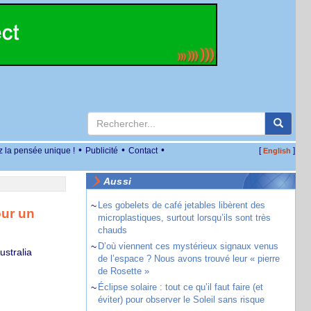
•
•
•
z la pensée unique !
Publicité
Contact
[
]
English
Aussi
~
Les gobelets de café jetables libèrent des
our un
microplastiques, surtout lorsqu’ils sont très
chauds
~
D’où viennent ces mystérieux signaux venus
ustralia
de l’espace ? Nous avons trouvé leur « pierre
de Rosette »
~
Éclipse solaire : tout ce qu’il faut faire (et
éviter) pour observer le Soleil sans risque