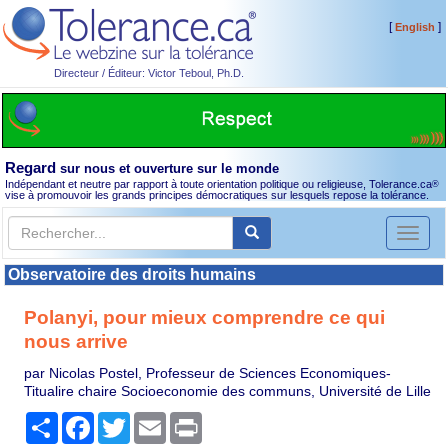
[
]
English
Directeur / Éditeur: Victor Teboul, Ph.D.
Regard
sur nous et ouverture sur le monde
Indépendant et neutre par rapport à toute orientation politique ou religieuse, Tolerance.ca
®
vise à promouvoir les grands principes démocratiques sur lesquels repose la tolérance.
Toggl
naviga
Observatoire des droits humains
Polanyi, pour mieux comprendre ce qui
nous arrive
par Nicolas Postel, Professeur de Sciences Economiques-
Titualire chaire Socioeconomie des communs, Université de Lille
Partager
Facebook
Twitter
Email
Print