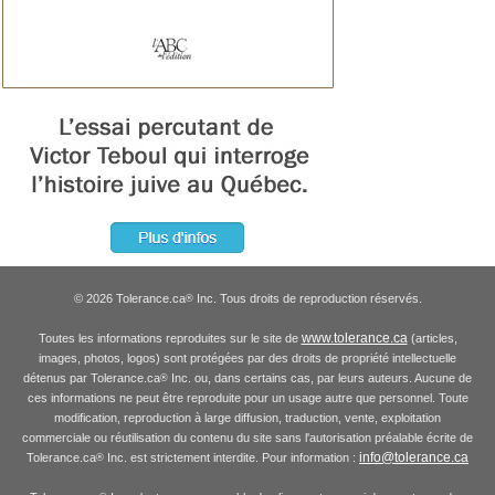
© 2026 Tolerance.ca
Inc. Tous droits de reproduction réservés.
®
www.tolerance.ca
Toutes les informations reproduites sur le site de
(articles,
images, photos, logos) sont protégées par des droits de propriété intellectuelle
détenus par Tolerance.ca
Inc. ou, dans certains cas, par leurs auteurs. Aucune de
®
ces informations ne peut être reproduite pour un usage autre que personnel. Toute
modification, reproduction à large diffusion, traduction, vente, exploitation
commerciale ou réutilisation du contenu du site sans l'autorisation préalable écrite de
info@tolerance.ca
Tolerance.ca
Inc. est strictement interdite. Pour information :
®