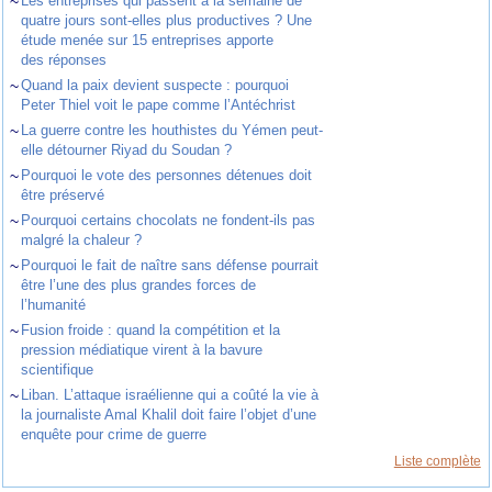
~
Les entreprises qui passent à la semaine de
quatre jours sont-elles plus productives ? Une
étude menée sur 15 entreprises apporte
des réponses
~
Quand la paix devient suspecte : pourquoi
Peter Thiel voit le pape comme l’Antéchrist
~
La guerre contre les houthistes du Yémen peut-
elle détourner Riyad du Soudan ?
~
Pourquoi le vote des personnes détenues doit
être préservé
~
Pourquoi certains chocolats ne fondent-ils pas
malgré la chaleur ?
~
Pourquoi le fait de naître sans défense pourrait
être l’une des plus grandes forces de
l’humanité
~
Fusion froide : quand la compétition et la
pression médiatique virent à la bavure
scientifique
~
Liban. L’attaque israélienne qui a coûté la vie à
la journaliste Amal Khalil doit faire l’objet d’une
enquête pour crime de guerre
Liste complète