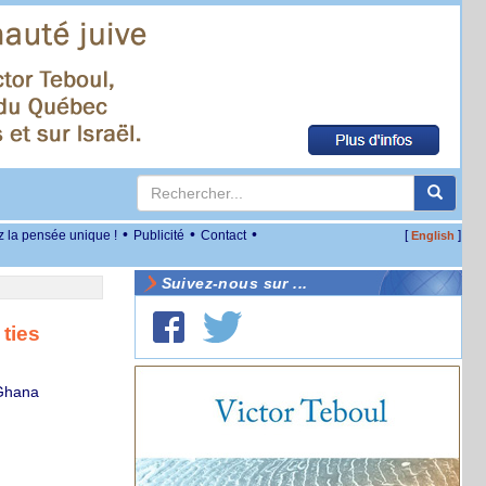
•
•
•
z la pensée unique !
Publicité
Contact
[
]
English
Suivez-nous sur ...
 ties
 Ghana