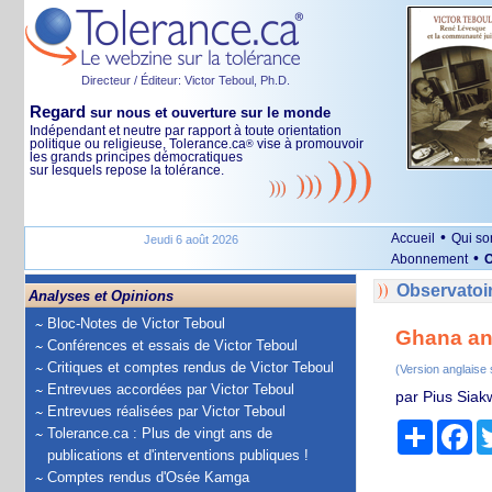
Directeur / Éditeur: Victor Teboul, Ph.D.
Regard
sur nous et ouverture sur le monde
Indépendant et neutre par rapport à toute orientation
politique ou religieuse, Tolerance.ca
vise à promouvoir
®
les grands principes démocratiques
sur lesquels repose la tolérance.
•
Accueil
Qui s
Jeudi 6 août 2026
•
Abonnement
O
Observatoir
Analyses et Opinions
Bloc-Notes de Victor Teboul
Ghana and
Conférences et essais de Victor Teboul
Critiques et comptes rendus de Victor Teboul
(Version anglaise
Entrevues accordées par Victor Teboul
par Pius Siakw
Entrevues réalisées par Victor Teboul
Partage
Fa
Tolerance.ca : Plus de vingt ans de
publications et d'interventions publiques !
Comptes rendus d'Osée Kamga