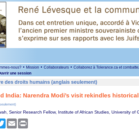
•
•
•
ommes-nous?
Mission
Collaborateurs
Collaborez à Tolerance.ca et combatte
uvrir une session
e des droits humains (anglais seulement)
 India: Narendra Modi’s visit rekindles historical
 seulement)
ah, Senior Research Fellow, Institute of African Studies, University of
r
cebook
Twitter
Email
Print