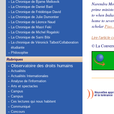
La Chronique de Bjarne Melkevik
Narendra Modi’
La Chronique de Daniel Baril
prime ministe
La Chronique de Frédérique David
to when India
La Chronique de Julie Dumontier
home to sever
La Chronique de Léonce Naud
scholar
Pius
La Chronique de Masri Feki
La Chronique de Michel Rogalski
La Chronique de Sami Bibi
Lire l'article 
La chronique de Véronick Talbot/Collaboration
© La Convers
étudiante
Philosophie
Rubriques
Observatoire des droits humains
Actualités
Actualités Internationales
Analyse de l'information
Arts et spectacles
Campus
Campus
Ces lectures qui nous habitent
Communiqué
Concours