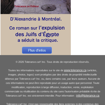
© 2026 Tolerance.ca
Inc. Tous droits de reproduction réservés.
®
www.tolerance.ca
Toutes les informations reproduites sur le site de
(articles,
images, photos, logos) sont protégées par des droits de propriété intellectuelle
détenus par Tolerance.ca
Inc. ou, dans certains cas, par leurs auteurs. Aucune de
®
ces informations ne peut être reproduite pour un usage autre que personnel. Toute
modification, reproduction à large diffusion, traduction, vente, exploitation
commerciale ou réutilisation du contenu du site sans l'autorisation préalable écrite de
info@tolerance.ca
Tolerance.ca
Inc. est strictement interdite. Pour information :
®
Tolerance.ca
Inc. n'est pas responsable des liens externes ni des contenus des
®