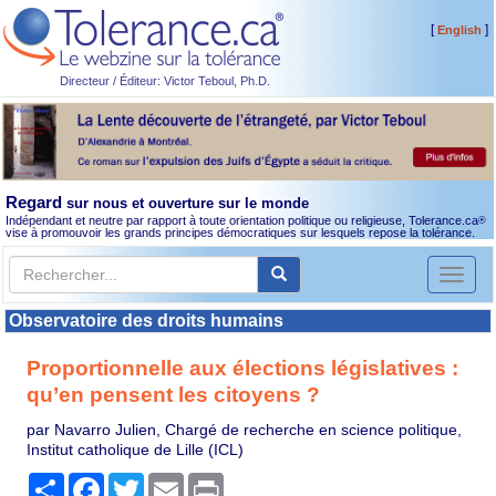
[
]
English
Directeur / Éditeur: Victor Teboul, Ph.D.
Regard
sur nous et ouverture sur le monde
Indépendant et neutre par rapport à toute orientation politique ou religieuse, Tolerance.ca
®
vise à promouvoir les grands principes démocratiques sur lesquels repose la tolérance.
Toggl
naviga
Observatoire des droits humains
Proportionnelle aux élections législatives :
qu’en pensent les citoyens ?
par Navarro Julien, Chargé de recherche en science politique,
Institut catholique de Lille (ICL)
Partager
Facebook
Twitter
Email
Print