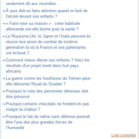
seulement dû aux incendies
~
À quoi doit-on faire attention quand on boit de
l'alcool devant ses enfants ?
~
« Faire roter sa maison » : cette habitude
allemande est-elle bonne pour la santé ?
~
Le Royaume-Uni, le Japon et l’Italie peuvent-ils
réussir leur avion de combat de sixième
génération là où la France et ses partenaires
ont échoué ?
~
Comment mieux élever ses enfants ? Voici les
résultats d'un projet testé dans huit pays
africains
~
La guerre contre les houthistes du Yémen peut-
elle détourner Riyad du Soudan ?
~
Pourquoi le vote des personnes détenues doit
être préservé
~
Pourquoi certains chocolats ne fondent-ils pas
malgré la chaleur ?
~
Pourquoi le fait de naître sans défense pourrait
être l’une des plus grandes forces de
l’humanité
Liste complète