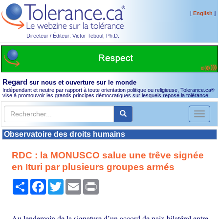
[
]
English
Directeur / Éditeur: Victor Teboul, Ph.D.
Regard
sur nous et ouverture sur le monde
Indépendant et neutre par rapport à toute orientation politique ou religieuse, Tolerance.ca
®
vise à promouvoir les grands principes démocratiques sur lesquels repose la tolérance.
Toggl
naviga
Observatoire des droits humains
RDC : la MONUSCO salue une trêve signée
en Ituri par plusieurs groupes armés
Partager
Facebook
Twitter
Email
Print
Au lendemain de la signature d’un accord de paix bilatéral entre