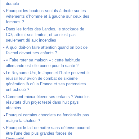
durable
~
Pourquoi les boutons sont-ils à droite sur les
vêtements d’homme et à gauche sur ceux des
femmes ?
~
Dans les forêts des Landes, le stockage de
CO₂ atteint ses limites, et ce n’est pas
seulement dû aux incendies
~
À quoi doit-on faire attention quand on boit de
l'alcool devant ses enfants ?
~
« Faire roter sa maison » : cette habitude
allemande est-elle bonne pour la santé ?
~
Le Royaume-Uni, le Japon et l’Italie peuvent-ils
réussir leur avion de combat de sixième
génération là où la France et ses partenaires
ont échoué ?
~
Comment mieux élever ses enfants ? Voici les
résultats d'un projet testé dans huit pays
africains
~
Pourquoi certains chocolats ne fondent-ils pas
malgré la chaleur ?
~
Pourquoi le fait de naître sans défense pourrait
être l’une des plus grandes forces de
l’humanité