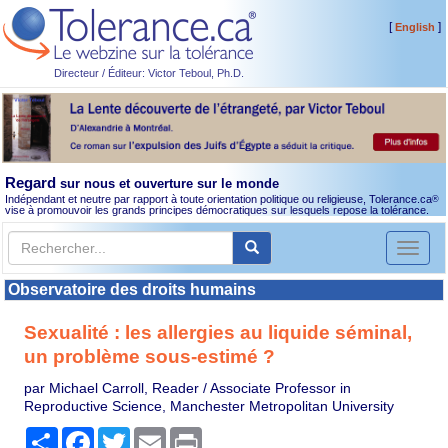
[
]
English
Directeur / Éditeur: Victor Teboul, Ph.D.
Regard
sur nous et ouverture sur le monde
Indépendant et neutre par rapport à toute orientation politique ou religieuse, Tolerance.ca
®
vise à promouvoir les grands principes démocratiques sur lesquels repose la tolérance.
Toggl
naviga
Observatoire des droits humains
Sexualité : les allergies au liquide séminal,
un problème sous-estimé ?
par Michael Carroll, Reader / Associate Professor in
Reproductive Science, Manchester Metropolitan University
Partager
Facebook
Twitter
Email
Print