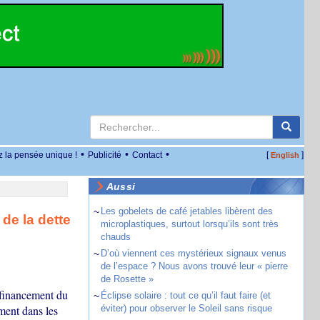
•
•
•
z la pensée unique !
Publicité
Contact
[
]
English
Aussi
~
Les gobelets de café jetables libèrent des
 de la dette
microplastiques, surtout lorsqu’ils sont très
chauds
~
D’où viennent ces mystérieux signaux venus
de l’espace ? Nous avons trouvé leur « pierre
de Rosette »
e financement du
~
Éclipse solaire : tout ce qu’il faut faire (et
ment dans les
éviter) pour observer le Soleil sans risque