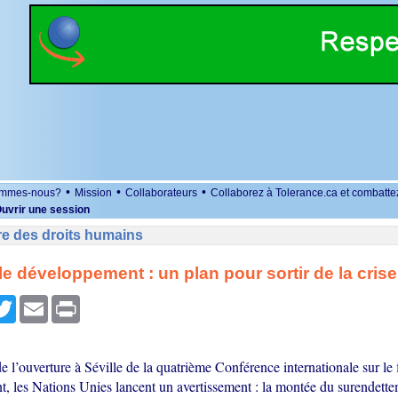
•
•
•
ommes-nous?
Mission
Collaborateurs
Collaborez à Tolerance.ca et combatte
uvrir une session
re des droits humains
le développement : un plan pour sortir de la crise
r
cebook
Twitter
Email
Print
de l’ouverture à Séville de la quatrième Conférence internationale sur l
, les Nations Unies lancent un avertissement : la montée du surendette