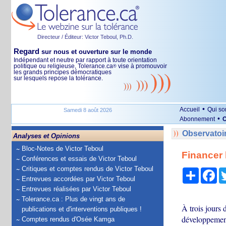
Directeur / Éditeur: Victor Teboul, Ph.D.
Regard
sur nous et ouverture sur le monde
Indépendant et neutre par rapport à toute orientation
politique ou religieuse, Tolerance.ca
vise à promouvoir
®
les grands principes démocratiques
sur lesquels repose la tolérance.
•
Accueil
Qui s
Samedi 8 août 2026
•
Abonnement
O
Observatoi
Analyses et Opinions
Bloc-Notes de Victor Teboul
Financer 
Conférences et essais de Victor Teboul
Critiques et comptes rendus de Victor Teboul
Partage
Fa
Entrevues accordées par Victor Teboul
Entrevues réalisées par Victor Teboul
Tolerance.ca : Plus de vingt ans de
À trois jours 
publications et d'interventions publiques !
développement
Comptes rendus d'Osée Kamga