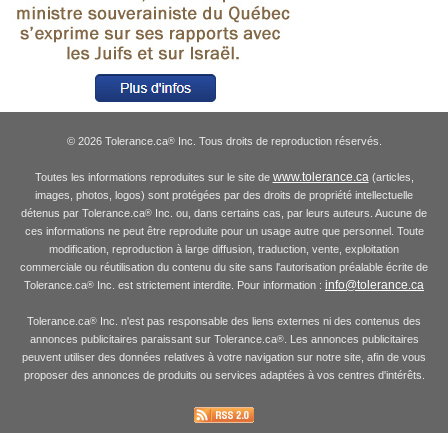
© 2026 Tolerance.ca
Inc. Tous droits de reproduction réservés.
®
www.tolerance.ca
Toutes les informations reproduites sur le site de
(articles,
images, photos, logos) sont protégées par des droits de propriété intellectuelle
détenus par Tolerance.ca
Inc. ou, dans certains cas, par leurs auteurs. Aucune de
®
ces informations ne peut être reproduite pour un usage autre que personnel. Toute
modification, reproduction à large diffusion, traduction, vente, exploitation
commerciale ou réutilisation du contenu du site sans l'autorisation préalable écrite de
info@tolerance.ca
Tolerance.ca
Inc. est strictement interdite. Pour information :
®
Tolerance.ca
Inc. n'est pas responsable des liens externes ni des contenus des
®
annonces publicitaires paraissant sur Tolerance.ca
. Les annonces publicitaires
®
peuvent utiliser des données relatives à votre navigation sur notre site, afin de vous
proposer des annonces de produits ou services adaptées à vos centres d'intérêts.