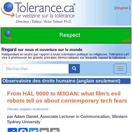
[
]
English
Directeur / Éditeur: Victor Teboul, Ph.D.
Regard
sur nous et ouverture sur le monde
Indépendant et neutre par rapport à toute orientation politique ou religieuse, Tolerance.ca
®
vise à promouvoir les grands principes démocratiques sur lesquels repose la tolérance.
Toggl
naviga
Observatoire des droits humains (anglais seulement)
From HAL 9000 to M3GAN: what film’s evil
robots tell us about contemporary tech fears
(Version anglaise seulement)
par Adam Daniel, Associate Lecturer in Communication, Western
Sydney University
Partager
Facebook
Twitter
Email
Print